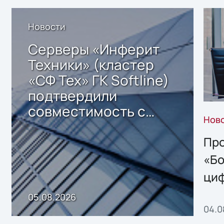
Новости
Серверы «Инферит
Техники» (кластер
«СФ Тех» ГК Softline)
подтвердили
совместимость с
Нов
решением Sharx
Storage 2.x для
Про
хранения данных
«Бо
ци
пр
05.08.2026
04.0
без