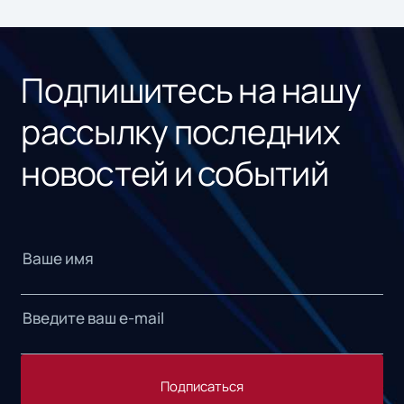
ном
«1С
Подпишитесь на нашу
рассылку последних
новостей и событий
Подписаться