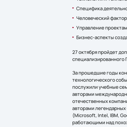
Специфика деятельно
Человеческий фактор
Управление проектам
Бизнес-аспекты созд
27 октября пройдет до
специализированного П
За прошедшие годы ко
технологического собы
послужили учебные се
авторами международны
отечественных компани
авторами легендарных 
(Microsoft, Intel, IBM,
работающими над похож