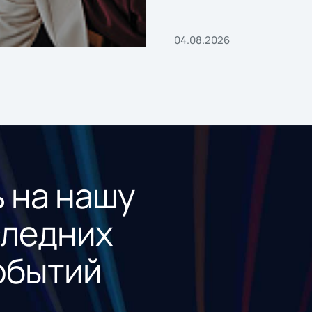
04.08.2026
 на нашу
следних
обытий