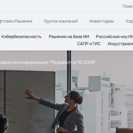
Поис
фтлайн Решения
Группа компаний
Инвесторам
Ка
Кибербезопасность
Решения на базе ИИ
Российские ноутб
САПР и ГИС
Индустриал
адов на конференцию "Разработка ПО 2009"