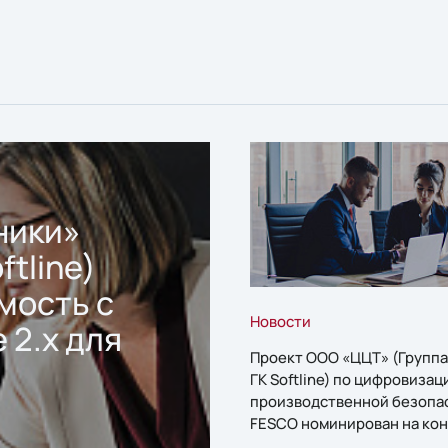
ники»
ftline)
мость с
Новости
 2.x для
Проект ООО «ЦЦТ» (Группа
ГК Softline) по цифровизац
производственной безопа
FESCO номинирован на кон
«1С:Проект года»