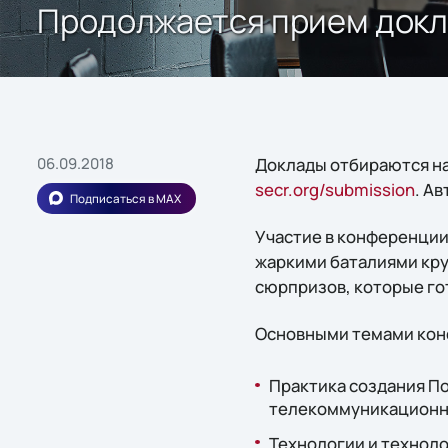
Продолжается прием докл
06.09.2018
Доклады отбираются на
secr.org/submission
. А
Подписаться в MAX
Участие в конференции
жаркими баталиями кру
сюрпризов, которые го
Основными темами кон
Практика создания По
телекоммуникационно
Технологии и технол