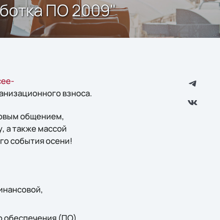
ботка ПО 2009"
cee-
ганизационного взноса.
ловым общением,
, а также массой
го события осени!
инансовой,
о обеспечения (ПО)