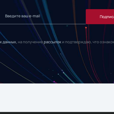
Подпис
х данных,
на получение
рассылок
и подтверждаю, что ознако