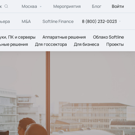
к
Москва
Мероприятия
Блог
Войти
рьера
M&A
Softline Finance
8 (800) 232-0023
уки, ПК и серверы
Аппаратные решения
Облако Softline
ьные решения
Для госсектора
Для бизнеса
Проекты