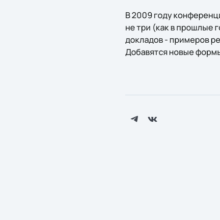
В 2009 году конференц
не три (как в прошлые
докладов - примеров р
Добавятся новые формы 