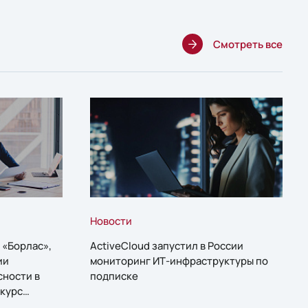
Смотреть все
Новости
 «Борлас»,
ActiveCloud запустил в России
ии
мониторинг ИТ-инфраструктуры по
сности в
подписке
курс