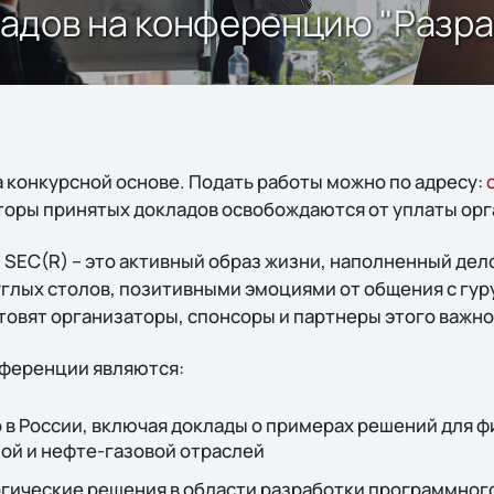
адов на конференцию "Разра
 конкурсной основе. Подать работы можно по адресу:
вторы принятых докладов освобождаются от уплаты ор
 SEC(R) – это активный образ жизни, наполненный де
глых столов, позитивными эмоциями от общения с гуру
товят организаторы, спонсоры и партнеры этого важно
ференции являются:
 в России, включая доклады о примерах решений для ф
й и нефте-газовой отраслей
огические решения в области разработки программног