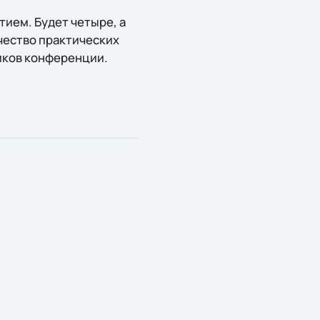
ием. Будет четыре, а
чество практических
иков конференции.