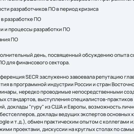
сти разработчиков ПО в период кризиса
 в разработке ПО
и и процессы разработки ПО
ания ПО
полнительный день, посвященный обсуждению опыта с
О для финансового сектора.
нференция SECR заслуженно завоевала репутацию гла
тия в программной индустрии России и стран Восточн
минары, нередко проводимые непосредственными созд
х стандартов, выступления специалистов-практиков 
й, доклады "гуру" из США и Европы, возможность личн
бестселлеров, доклады ведущих экспертов основных
 Google и т.д.), обмен практическим опытом с коллегами 
ими проектами, дискуссии на круглых столах по самы