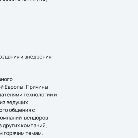
оздания и внедрения
вного
ой Европы. Причины
ателями технологий и
из ведущих
ого общения с
 компаний-вендоров
из других компаний,
м горячим темам.