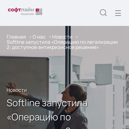
Главная
О нас
Новости
Softline запустила «Операцию по легализации
2: доступное антикризисное решение»
Новости
Softline запустила
«Операцию по