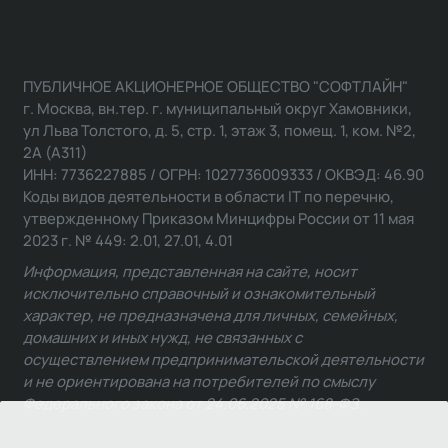
ПУБЛИЧНОЕ АКЦИОНЕРНОЕ ОБЩЕСТВО "СОФТЛАЙН"
г. Москва, вн.тер. г. муниципальный округ Хамовники,
ул Льва Толстого, д. 5, стр. 1, этаж 3, помещ. 1, ком. №2,
2А (А311)
ИНН: 7736227885 / ОГРН: 1027736009333 / ОКВЭД: 46.90
Коды видов деятельности в области IT по перечню,
утвержденному Приказом Минцифры России от 11 мая
2023 г. № 449: 2.01, 27.01, 4.01
Информация, представленная на сайте, носит
исключительно справочный и ознакомительный
характер, не предназначена для личных, семейных,
домашних и иных нужд, не связанных с
осуществлением предпринимательской деятельности
и не ориентирована на потребителей по смыслу
Федерального закона от 24.06.2025 № 168-ФЗ.