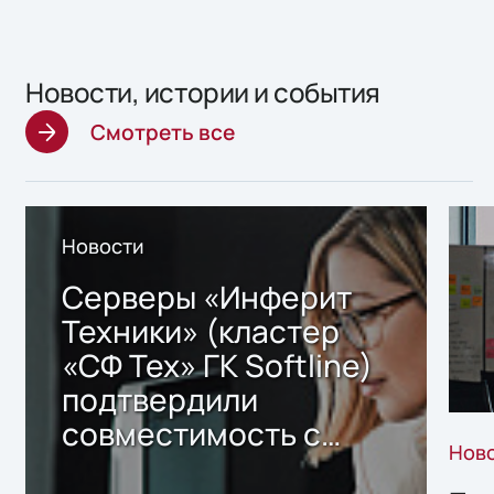
Новости, истории и события
Смотреть все
Новости
Серверы «Инферит
Техники» (кластер
«СФ Тех» ГК Softline)
подтвердили
совместимость с
Нов
решением Sharx