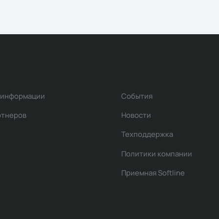
 информации
События
ртнеров
Новости
Техподдержка
Политики компании
Приемная Softline