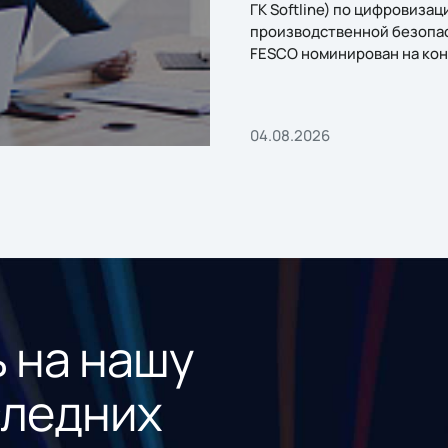
ГК Softline) по цифровизац
производственной безопа
FESCO номинирован на кон
«1С:Проект года»
04.08.2026
 на нашу
следних