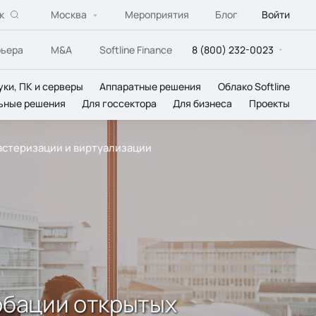
к
Москва
Мероприятия
Блог
Войти
рьера
M&A
Softline Finance
8 (800) 232-0023
уки, ПК и серверы
Аппаратные решения
Облако Softline
ьные решения
Для госсектора
Для бизнеса
Проекты
ластеризации и виртуализации
робации открытых