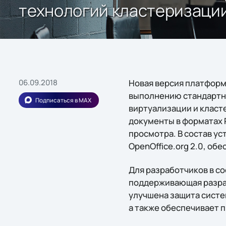
технологий кластеризации
06.09.2018
Новая версия платформ
выполнению стандартны
Подписаться в MAX
виртуализации и класте
документы в форматах 
просмотра. В состав у
OpenOffice.org 2.0, об
Для разработчиков в со
поддерживающая разра
улучшена защита систе
а также обеспечивает 