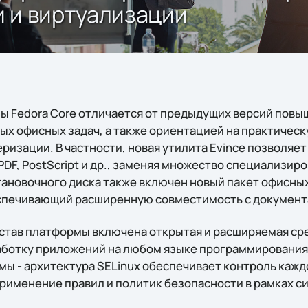
 и виртуализации
ы Fedora Core отличается от предыдущих версий пов
х офисных задач, а также ориентацией на практическ
ризации. В частности, новая утилита Evince позволяе
PDF, PostScript и др., заменяя множество специализи
становочного диска также включен новый пакет офисн
еспечивающий расширенную совместимость с документам
став платформы включена открытая и расширяемая среда
ботку приложений на любом языке программирования.
мы - архитектура SELinux обеспечивает контроль кажд
применение правил и политик безопасности в рамках с