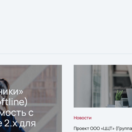
ники»
ftline)
мость с
Новости
 2.x для
Проект ООО «ЦЦТ» (Группа