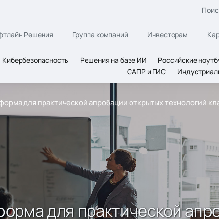
Поис
фтлайн Решения
Группа компаний
Инвесторам
Ка
Кибербезопасность
Решения на базе ИИ
Российские ноутб
САПР и ГИС
Индустриал
атформа для практической апробации открытых технологий к
атформа для практической ап