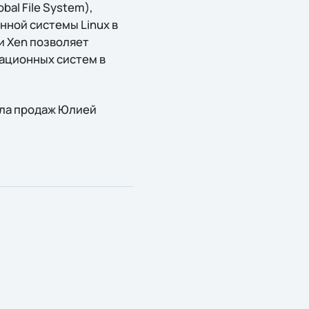
al File System),
ной системы Linux в
и Xen позволяет
ационных систем в
ела продаж Юлией