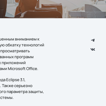
ышенным вниманием к
ую обкатку технологий
т просматривать
рованных программ
ых приложений
и Microsoft Office.
 Eclipse 3.1,
 Также серьезно
ого параметра защиты,
истемы.