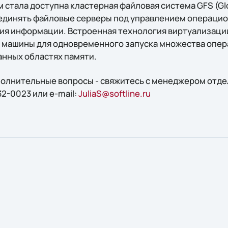
стала доступна кластерная файловая система GFS (Glob
единять файловые серверы под управлением операцион
ия информации. Встроенная технология виртуализаци
 машины для одновременного запуска множества опер
нных областях памяти.
ополнительные вопросы - свяжитесь с менеджером отд
2-0023 или e-mail:
JuliaS@softline.ru