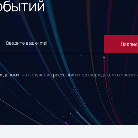
обытий
Подпис
х данных,
на получение
рассылок
и подтверждаю, что ознако