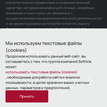
исключительно справочный и ознакомительный
характер, не предназначена для личных, семейных,
домашних и иных нужд, не связанных с
осуществлением предпринимательской деятельности
и не ориентирована на потребителей по смыслу
Федерального закона от 24.06.2025 № 168-ФЗ.
Мы используем текстовые файлы
(cookies)
Связаться с отделом качества
Продолжая использовать данный веб-сайт, вы
соглашаетесь с тем, что группа компаний Softline
может
Условия
© 1993—2026 Softline
использовать текстовые файлы (cookies)
использования
, необходимые для работы сайта и анализа
посещаемости, в целях хранения ваших учетных
Политика
данных, параметров и предпочтений.
конфиденциальности
Принять
16+