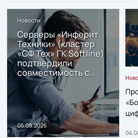
Новости
Серверы «Инферит
Техники» (кластер
«СФ Тех» ГК Softline)
подтвердили
совместимость с
Нов
решением Sharx
Storage 2.x для
Про
хранения данных
«Бо
ци
пр
05.08.2026
04.0
без