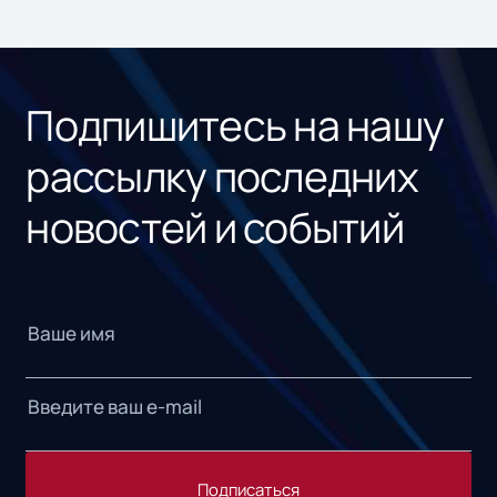
ном
«1С
Подпишитесь на нашу
рассылку последних
новостей и событий
Подписаться