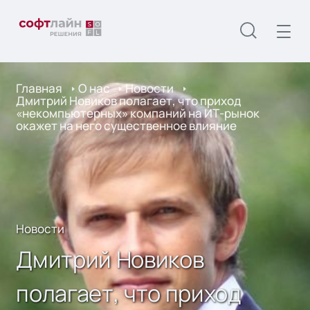
Главная
О нас
Новости
Дмитрий Новиков полагает, что приход
«некомпьютерных» компаний на ИТ-рынок
окажет на него существенное влияние
Новости
Дмитрий Новиков
полагает, что приход