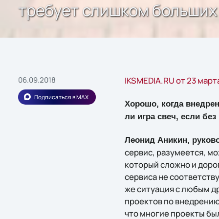
требует слишком больших
06.09.2018
IKSMEDIA.RU от 23 март
Подписаться в MAX
Хорошо, когда внедрен
ли игра свеч, если бе
Леонид Аникин, руков
сервис, разумеется, мо
который сложно и доро
сервиса не соответств
же ситуация с любым д
проектов по внедрению 
что многие проекты бы