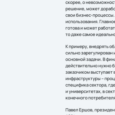
скорее, о невозможнос
решение, может доработ
свои бизнес-процессы.
использования. Главно
готова и может работат
то даже самое идеальн
К примеру, внедрять об
сильно зарегулирован 
основной задачи. В фин
действительно нужно ба
заказчиком выступает 
инфраструктуры – проце
специфика сектора, где
и университетах, в сек
конечного потребителя,
Павел Ершов, президент