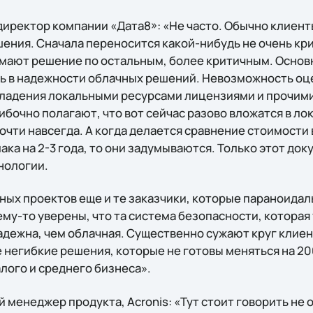
директор компании «Дата8»: «Не часто. Обычно клиент
шения. Сначала переносится какой-нибудь не очень кр
мают решение по остальным, более критичным. Основ
ь в надежности облачных решений. Невозможность оцен
владения локальными ресурсами лицензиями и прочими 
бочно полагают, что вот сейчас разово вложатся в ло
почти навсегда. А когда делается сравнение стоимост
ака на 2-3 года, то они задумываются. Только этот до
нологии.
ных проектов еще и те заказчики, которые параноидал
му-то уверены, что та система безопасности, которая 
адежна, чем облачная. Существенно сужают круг клие
негибкие решения, которые не готовы меняться на 2
лого и среднего бизнеса».
 менеджер продукта, Acronis: «Тут стоит говорить не об