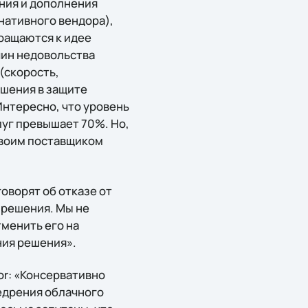
ния и дополнения
нативного вендора),
ращаются к идее
чин недовольства
(скорость,
ушения в защите
Интересно, что уровень
уг превышает 70%. Но,
своим поставщиком
говорят об отказе от
 решения. Мы не
тменить его на
ния решения».
or: «Консервативно
недрения облачного