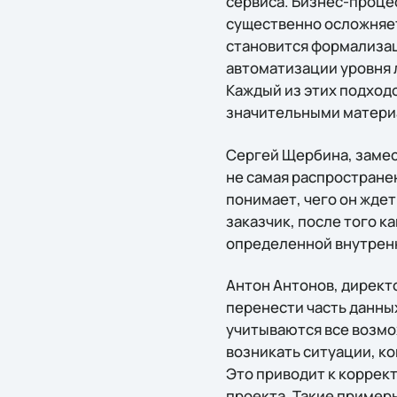
сервиса. Бизнес-проце
существенно осложняет
становится формализац
автоматизации уровня 
Каждый из этих подходо
значительными материал
Сергей Щербина, замест
не самая распространен
понимает, чего он жде
заказчик, после того ка
определенной внутрен
Антон Антонов, директо
перенести часть данных
учитываются все возмо
возникать ситуации, ко
Это приводит к коррек
проекта. Такие пример