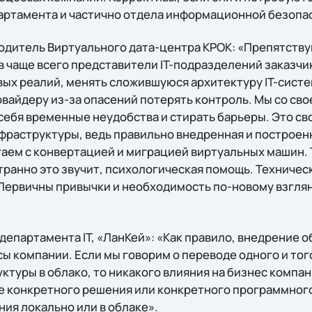
партамента и частично отдела информационной безопа
одитель Виртуального дата-центра КРОК: «Препятств
 чаще всего представители IT-подразделений заказчик
овых реалий, менять сложившуюся архитектуру IT-систе
вайдеру из-за опасений потерять контроль. Мы со сво
себя временные неудобства и стирать барьеры. Это св
фраструктуры, ведь правильно внедренная и построенн
гаем с конвертацией и миграцией виртуальных машин. 
странно это звучит, психологическая помощь. Техниче
Первичны привычки и необходимость по-новому взгля
департамента IT, «ЛанКей»: «Как правило, внедрение 
 компании. Если мы говорим о переводе одного и того
ктуры в облако, то никакого влияния на бизнес компан
е конкретного решения или конкретного программного 
ия локально или в облаке».