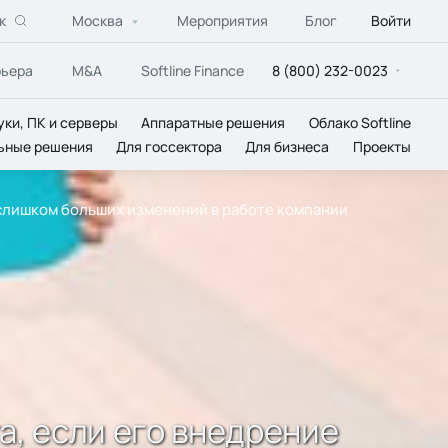
к
Москва
Мероприятия
Блог
Войти
рьера
M&A
Softline Finance
8 (800) 232-0023
уки, ПК и серверы
Аппаратные решения
Облако Softline
ьные решения
Для госсектора
Для бизнеса
Проекты
т слишком больших изменений в работе компании
а, если его внедрение