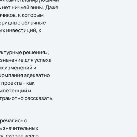
 нет ничьей вины. Даже
зчиков, к которым
ибридные облачные
ых инвестиций, к
уктурные решения»,
 значение для успеха
ых изменений и
 компания адекватно
проекта – как
омпетенций и
 грамотно рассказать,
тречались с
ть значительных
я, скорее всего