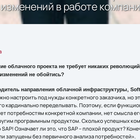
 изменений в работе компан
а
ие облачного проекта не требует никаких революций
з изменений не обойтись?
одитель направления облачной инфраструктуры, Soft
жно настроить под нужды конкретного заказчика, но э
го кардинально переделывать. Поэтому, если функцио
ует потребностям конкретной компании, нет смысла ег
ругим программным продуктом. Сколько успешных ко
SAP! Означает ли это, что SAP – плохой продукт? Конеч
ли запущены без первичного анализа потребностей».