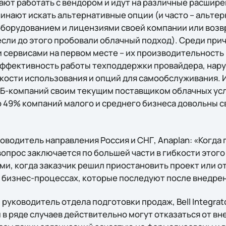
ют работать с вендором и идут на различные расшире
инают искать альтернативные опции (и часто – альтер
оборудованием и лицензиями своей компании или возв
если до этого пробовали облачный подход). Среди при
сервисами на первом месте – их производительность 
 эффективность работы техподдержки провайдера, нар
гкости использования и опций для самообслуживания. 
Б-компаний своим текущим поставщиком облачных усл
ко 49% компаний малого и среднего бизнеса довольны 
оводитель направления Россия и СНГ, Anaplan: «Когда 
вопрос заключается по большей части в гибкости этого
ми, когда заказчик решил приостановить проект или о
 бизнес-процессах, которые последуют после внедре
руководитель отдела подготовки продаж, Bell Integrat
 в ряде случаев действительно могут отказаться от в