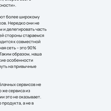
сности».
уют более широкому
ов. Нередко они не
м и делегировать часть
ей стороны стараемся
одится к совместной
ая сеть – это 90%
Таким образом, наша
ские особенности
нуть на привычные
облачных сервисов не
 же сервиса из
ии это не оказывает.
продукта, а не в