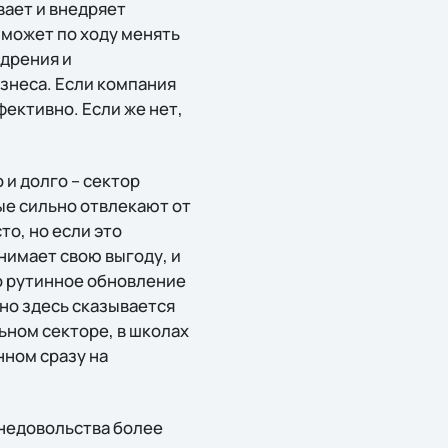
вает и внедряет
 может по ходу менять
едрения и
знеса. Если компания
фективно. Если же нет,
и долго – сектор
ые сильно отвлекают от
о, но если это
нимает свою выгоду, и
то рутинное обновление
 но здесь сказывается
ьном секторе, в школах
нном сразу на
 недовольства более