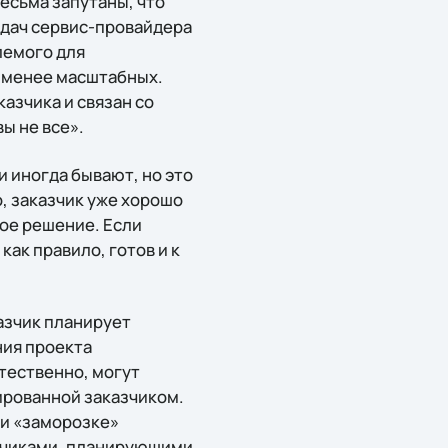
есьма запутаны, что
адач сервис-провайдера
лемого для
е менее масштабных.
азчика и связан со
ы не все».
и иногда бывают, но это
о, заказчик уже хорошо
ное решение. Если
как правило, готов и к
казчик планирует
ния проекта
тественно, могут
ированной заказчиком.
ли «заморозке»
азчиками, планирующими