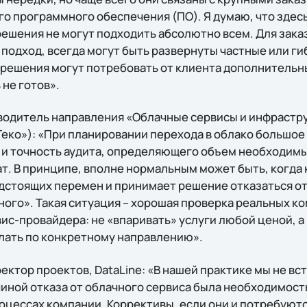
о программного обеспечения (ПО). Я думаю, что здесь
ешения не могут подходить абсолютно всем. Для зака
подход, всегда могут быть развернуты частные или г
 решения могут потребовать от клиента дополнительн
не готов».
водитель направления «Облачные сервисы и инфрастр
Теко»): «При планировании перехода в облако большое
 и точность аудита, определяющего объем необходим
т. В принципе, вполне нормальным может быть, когда
дстоящих перемен и принимает решение отказаться от 
ного». Такая ситуация – хорошая проверка реальных к
ис-провайдера: не «впаривать» услуги любой ценой, а
елать по конкретному направлению».
ектор проектов, DataLine: «В нашей практике мы не вс
чиной отказа от облачного сервиса была необходимос
оцессах компании. Коррективы, если они и потребуютс