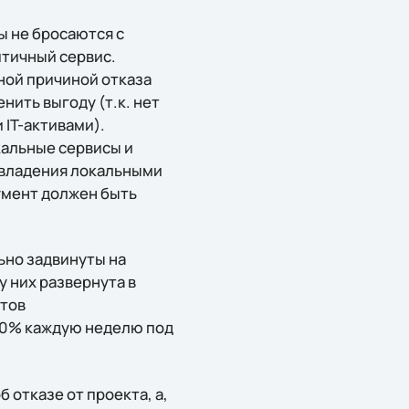
ы не бросаются с
итичный сервис.
ной причиной отказа
ить выгоду (т.к. нет
IT-активами).
кальные сервисы и
и владения локальными
кумент должен быть
ьно задвинуты на
у них развернута в
нтов
00% каждую неделю под
 отказе от проекта, а,