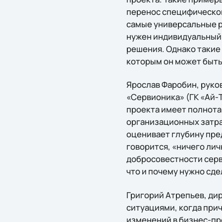
перенос специфическог
самые универсальные р
нужен индивидуальный 
решения. Однако такие
которым он может быть 
Ярослав Фаробин, руко
«Сервионика» (ГК «Ай-
проекта имеет полнота
организационных затра
оценивает глубину пре
говорится, «ничего лич
добросовестности серв
что и почему нужно сд
Григорий Атрепьев, дир
ситуациями, когда при
изменений в бизнес-пр