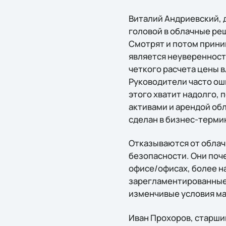
Виталий Андриевский, 
головой в облачные ре
Смотрят и потом прини
является неуверенност
четкого расчета цены 
Руководители часто оши
этого хватит надолго, 
активами и арендой обл
сделан в бизнес-терми
Отказываются от облач
безопасности. Они поче
офисе/офисах, более н
зарегламентированные 
изменчивые условия ма
Иван Прохоров, старший