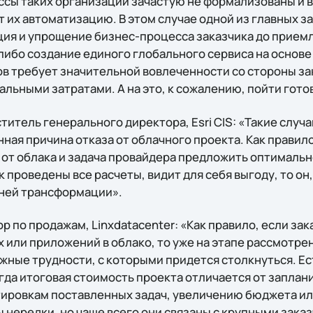
ссы таких организаций зачастую не формализованы и в
 их автоматизацию. В этом случае одной из главных з
ия и упрощение бизнес-процесса заказчика до прием
либо создание единого глобального сервиса на основ
в требует значительной вовлеченности со стороны зак
ьными затратами. А на это, к сожалению, пойти готов
итель генерального директора, Esri CIS: «Такие случа
ная причина отказа от облачного проекта. Как правил
т от облака и задача провайдера предложить оптималь
к проведены все расчеты, видит для себя выгоду, то он, 
ней трансформации».
р по продажам, Linxdatacenter: «Как правило, если за
 или приложений в облако, то уже на этапе рассмотре
жные трудности, с которыми придется столкнуться. Ес
гда итоговая стоимость проекта отличается от заплан
тировкам поставленных задач, увеличению бюджета и
ы нередки, но чаще всего они связаны с крупными зак