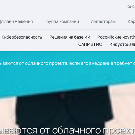
Поис
фтлайн Решения
Группа компаний
Инвесторам
Ка
Кибербезопасность
Решения на базе ИИ
Российские ноутб
САПР и ГИС
Индустриал
зываются от облачного проекта, если его внедрение требуе
ываются от облачного проект