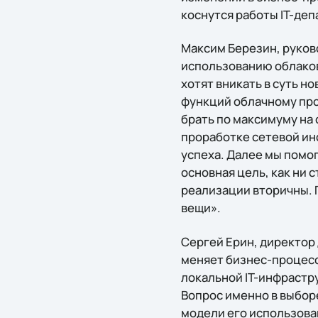
коснутся работы IT-де
Максим Березин, руков
использованию облаков
хотят вникать в суть н
функций облачному про
брать по максимуму на 
проработке сетевой ин
успеха. Далее мы помо
основная цель, как ни 
реализации вторичны. 
вещи».
Сергей Ерин, директор 
меняет бизнес-процессы
локальной IT-инфрастру
Вопрос именно в выбор
модели его использован