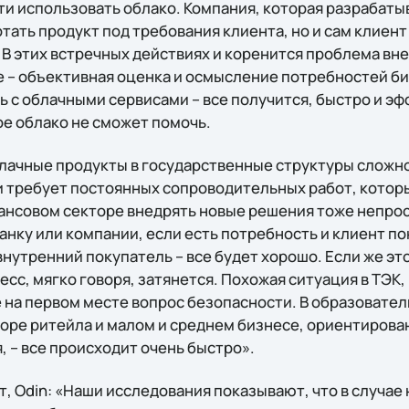
ти использовать облако. Компания, которая разрабаты
ать продукт под требования клиента, но и сам клиент
 В этих встречных действиях и коренится проблема вн
е – объективная оценка и осмысление потребностей би
ь с облачными сервисами – все получится, быстро и эф
ое облако не сможет помочь.
лачные продукты в государственные структуры сложно 
и требует постоянных сопроводительных работ, котор
ансовом секторе внедрять новые решения тоже непрост
нку или компании, если есть потребность и клиент по
внутренний покупатель – все будет хорошо. Если же э
сс, мягко говоря, затянется. Похожая ситуация в ТЭК,
 на первом месте вопрос безопасности. В образовател
торе ритейла и малом и среднем бизнесе, ориентирова
 – все происходит очень быстро».
, Odin: «Наши исследования показывают, что в случае