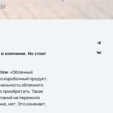
ии
 в компании. Но стоит
: «Облачный
line
то коробочный продукт,
нальность облачного
о приобретать. Такая
мпаний не пережили
но, нет. Это означает,