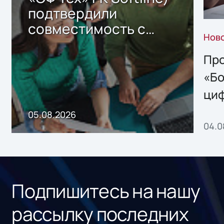
подтвердили
совместимость с
Нов
решением Sharx
Storage 2.x для
Про
хранения данных
«Бо
ци
пр
05.08.2026
04.0
без
ном
«1С
Подпишитесь на нашу
рассылку последних