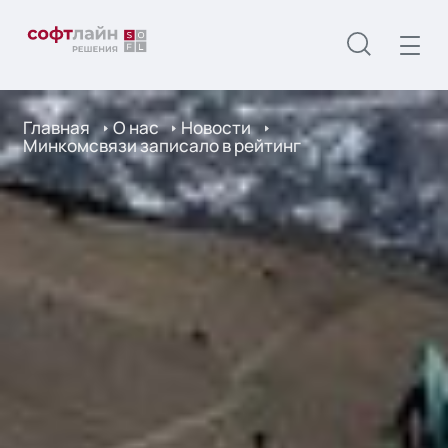
Главная
О нас
Новости
Минкомсвязи записало в рейтинг