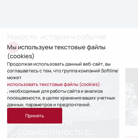
Новости, истории и события
Мы используем текстовые файлы
Смотреть все
(cookies)
Продолжая использовать данный веб-сайт, вы
соглашаетесь с тем, что группа компаний Softline
может
Новости
использовать текстовые файлы (cookies)
Серверы «Инферит
, необходимые для работы сайта и анализа
посещаемости, в целях хранения ваших учетных
Техники» (кластер
данных, параметров и предпочтений.
«СФ Тех» ГК Softline)
Принять
подтвердили
совместимость с
Нов