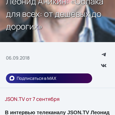
Леонид Аникин: «Облака
для всех: от дешевых до
дорогих»
06.09.2018
Подписаться в MAX
JSON.TV от 7 сентября
В интервью телеканалу JSON.TV Леонид