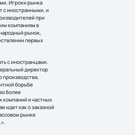
ми. Игроки рынка
 с иностранными, и
производителей при
ким компаниям в
ународный рынок,
ествлении первых
ть с иностранцами.
енеральный директор
го производства,
ентной борьбе
во более
 компаний и частных
ае идет как о заказной
массовом рынке
.».