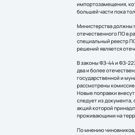
импортозамещения, кот
большей части пока то
Министерства должны п
отечественного ПО в р
специальный реестр ПО
решений является оте
В законы ФЗ-44 и ФЗ-2
два и более отечествен
государственной и мун
рассмотрены комиссие
Новые поправки внесут 
следует из документа,
акций которой принадл
проживающими на терр
По мнению чиновников,