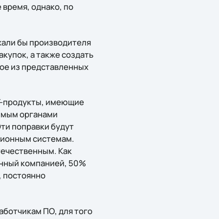
 время, однако, по
жали бы производителя
купок, а также создать
кое из представленных
IT-продукты, имеющие
димым органами
ти поправки будут
ционным системам.
течественным. Как
енный компанией, 50%
, постоянно
ботчикам ПО, для того