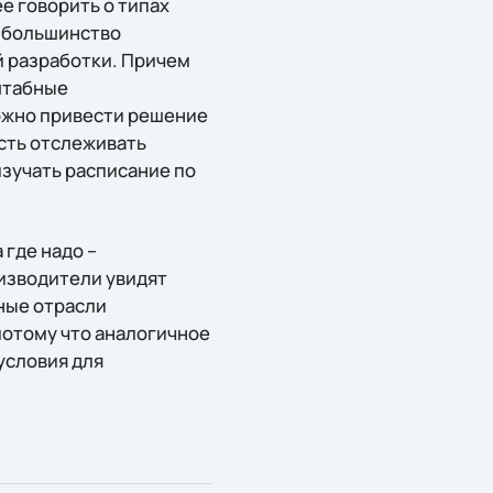
е говорить о типах
, большинство
й разработки. Причем
штабные
ожно привести решение
сть отслеживать
изучать расписание по
 где надо –
оизводители увидят
ные отрасли
потому что аналогичное
условия для