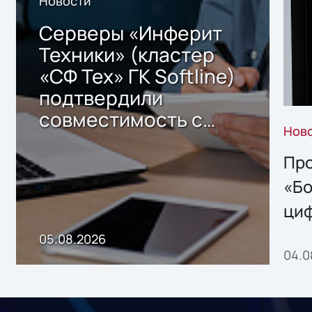
Новости
Серверы «Инферит
Техники» (кластер
«СФ Тех» ГК Softline)
подтвердили
совместимость с
Нов
решением Sharx
Storage 2.x для
Про
хранения данных
«Бо
ци
пр
05.08.2026
04.0
без
ном
«1С