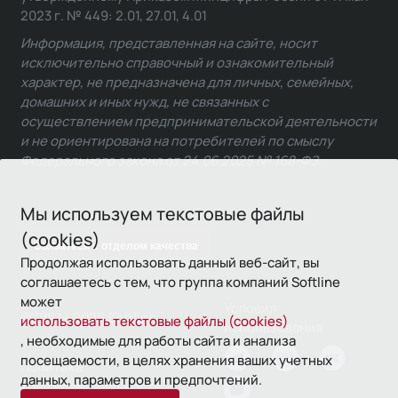
2023 г. № 449: 2.01, 27.01, 4.01
Информация, представленная на сайте, носит
исключительно справочный и ознакомительный
характер, не предназначена для личных, семейных,
домашних и иных нужд, не связанных с
осуществлением предпринимательской деятельности
и не ориентирована на потребителей по смыслу
Федерального закона от 24.06.2025 № 168-ФЗ.
Мы используем текстовые файлы
(cookies)
Связаться с отделом качества
Продолжая использовать данный веб-сайт, вы
соглашаетесь с тем, что группа компаний Softline
может
Условия
© 1993—2026 Softline
использовать текстовые файлы (cookies)
использования
, необходимые для работы сайта и анализа
посещаемости, в целях хранения ваших учетных
Политика
данных, параметров и предпочтений.
конфиденциальности