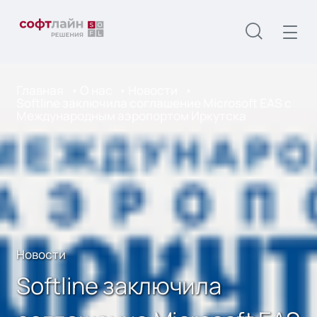
Главная
О нас
Новости
Softline заключила соглашение Microsoft EAS с
Международным аэропортом Иркутска
Новости
Softline заключила