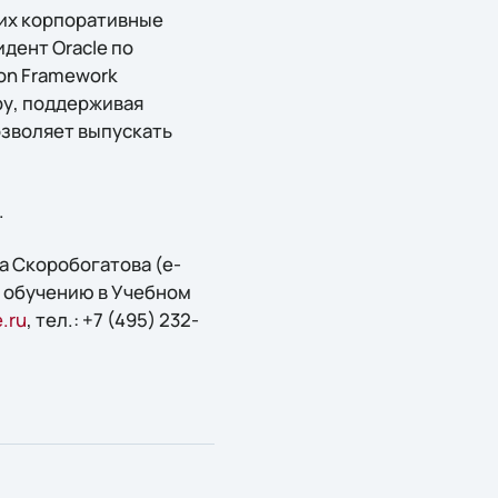
в их корпоративные
дент Oracle по
ion Framework
ру, поддерживая
позволяет выпускать
.
а Скоробогатова (e-
по обучению в Учебном
.ru
, тел.: +7 (495) 232-