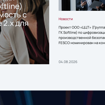
ftline)
мость с
Новости
 2.x для
Проект ООО «ЦЦТ» (Группа
ГК Softline) по цифровизац
производственной безопа
FESCO номинирован на кон
«1С:Проект года»
04.08.2026