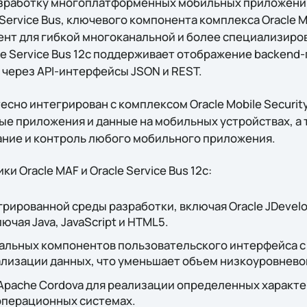
азработку многоплатформенных мобильных приложений
Service Bus, ключевого компонента комплекса Oracle Mo
нт для гибкой многоканальной и более специализир
le Service Bus 12c поддерживает отображение backend
) через API-интерфейсы JSON и REST.
есно интегрирован с комплексом Oracle Mobile Security
е приложения и данные на мобильных устройствах, а 
ние и контроль любого мобильного приложения.
 Oracle MAF и Oracle Service Bus 12c:
рированной среды разработки, включая Oracle JDevelope
ючая Java, JavaScript и HTML5.
альных компонентов пользовательского интерфейса 
лизации данных, что уменьшает объем низкоуровнево
Apache Cordova для реализации определенных характ
 операционных системах.