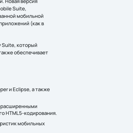
. Новая версия
bile Suite,
ованной мобильной
-приложений (как в
 Suite, который
также обеспечивает
r и Eclipse, а также
с расширенными
го HTML5-кодирования.
еристик мобильных