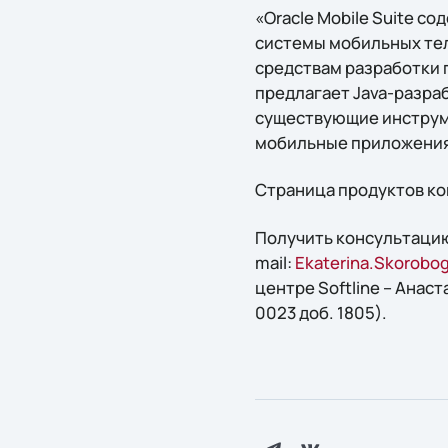
«Oracle Mobile Suite с
системы мобильных теле
средствам разработки п
предлагает Java-разра
существующие инструмен
мобильные приложения 
Страница продуктов ком
Получить консультацию
mail:
Ekaterina.Skorobog
центре Softline – Анаст
0023 доб. 1805).