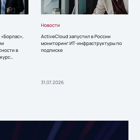
Новости
 «Борлас»,
ActiveCloud запустил в России
ии
мониторинг ИТ-инфраструктуры по
сности в
подписке
курс
31.07.2026