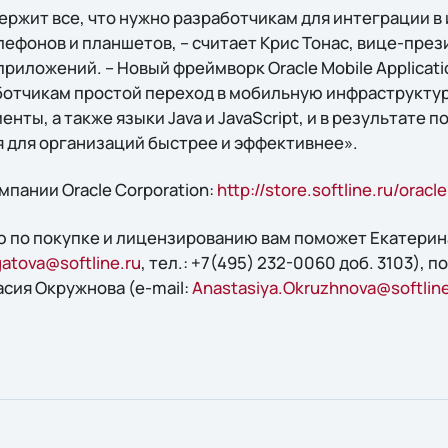
одержит все, что нужно разработчикам для интеграции 
фонов и планшетов, – считает Крис Тонас, вице-прези
риложений. – Новый фреймворк Oracle Mobile Applicat
ботчикам простой переход в мобильную инфраструкту
ты, а также языки Java и JavaScript, и в результате 
для организаций быстрее и эффективнее».
пании Oracle Corporation:
http://store.softline.ru/oracle
 по покупке и лицензированию вам поможет Екатерин
atova@softline.ru
, тел.: +7(495) 232-0060 доб. 3103), 
асия Окружнова (e-mail:
Anastasiya.Okruzhnova@softline