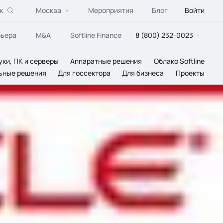
к
Москва
Мероприятия
Блог
Войти
рьера
M&A
Softline Finance
8 (800) 232-0023
уки, ПК и серверы
Аппаратные решения
Облако Softline
ьные решения
Для госсектора
Для бизнеса
Проекты