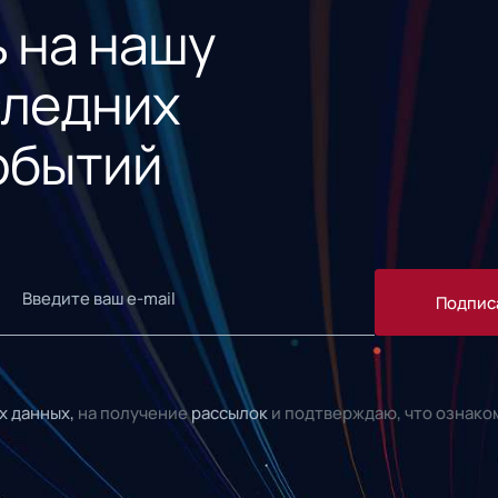
 на нашу
следних
обытий
Подпис
х данных,
на получение
рассылок
и подтверждаю, что ознако