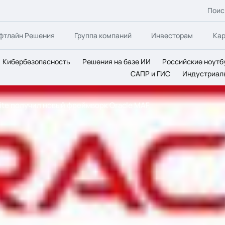
Поис
фтлайн Решения
Группа компаний
Инвесторам
Ка
Кибербезопасность
Решения на базе ИИ
Российские ноутб
САПР и ГИС
Индустриал
uite получил новый фреймворк Oracle MAF