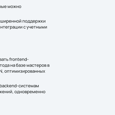
рые можно
расширенной поддержки
интеграции с учетными
ать frontend-
ода на базе мастеров в
ON, оптимизированных
 backend-системам
ожений, одновременно