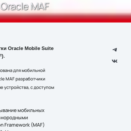
 Oracle MAF
 Oracle Mobile Suite
).
рована для мобильной
cle MAF разработчики
 устройства, с доступом
ртывание мобильных
азнородными
on Framework (MAF)