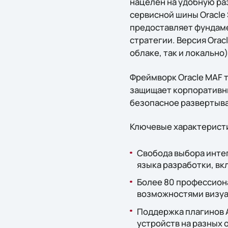
нацелен на удобную р
сервисной шины Oracle 
предоставляет фундаме
стратегии. Версия Orac
облаке, так и локально
Фреймворк Oracle MAF т
защищает корпоративны
безопасное развертыва
Ключевые характеристики
Свобода выбора интег
языка разработки, вкл
Более 80 профессион
возможностями визуа
Поддержка плагинов 
устройств на разных