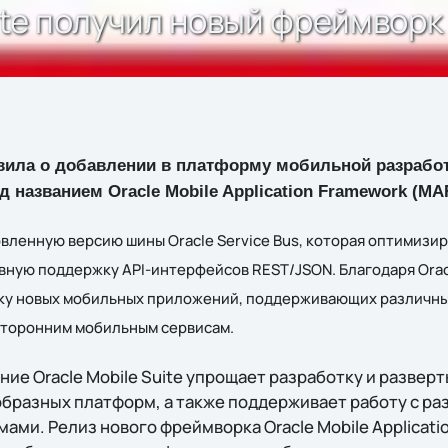
ite получил новый фреймворк
ила о добавлении в платформу мобильной разработки
 названием Oracle Mobile Application Framework (MAF
вленную версию шины Oracle Service Bus, которая оптимизи
вную поддержку API-интерфейсов REST/JSON. Благодаря Ora
тку новых мобильных приложений, поддерживающих различные
 сторонним мобильным сервисам.
ие Oracle Mobile Suite упрощает разработку и разве
бразных платформ, а также поддерживает работу с р
ми. Релиз нового фреймворка Oracle Mobile Applicati