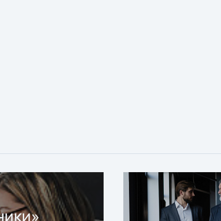
ники»