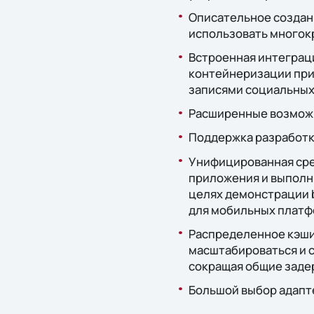
Описательное создан
использовать многокр
Встроенная интеграци
контейнеризации при
записями социальных
Расширенные возмож
Поддержка разработк
Унифицированная сред
приложения и выполн
целях демонстрации 
для мобильных платф
Распределенное кэши
масштабироваться и 
сокращая общие заде
Большой выбор адапт