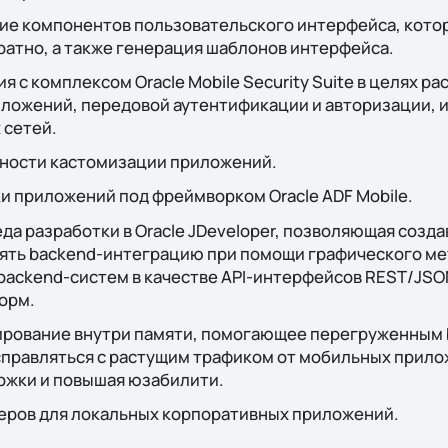
ие компонентов пользовательского интерфейса, кото
атно, а также генерация шаблонов интерфейса.
я с комплексом Oracle Mobile Security Suite в целях 
ложений, передовой аутентификации и авторизации, 
 сетей.
ности кастомизации приложений.
и приложений под фреймворком Oracle ADF Mobile.
а разработки в Oracle JDeveloper, позволяющая создав
ять backend-интеграцию при помощи графического мет
backend-систем в качестве API-интерфейсов REST/JS
орм.
рование внутри памяти, помогающее перегруженным
справляться с растущим трафиком от мобильных прил
ржки и повышая юзабилити.
еров для локальных корпоративных приложений.