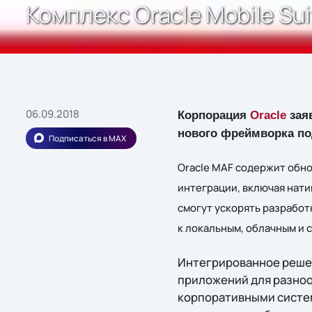
Комплекс Oracle Mobile Su
06.09.2018
Корпорация
Oracle
заяв
нового фреймворка под
Подписаться в MAX
Oracle MAF содержит обно
интеграции, включая нати
смогут ускорять разрабо
к локальным, облачным и
Интегрированное решен
приложений для разноо
корпоративными система