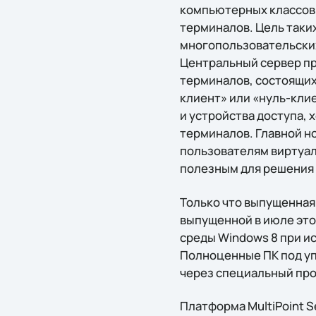
компьютерных классов.
терминалов. Цель таки
многопользовательских
Центральный сервер пр
терминалов, состоящих
клиент» или «нуль-кли
и устройства доступа, 
терминалов. Главной но
пользователям виртуа
полезным для решения
Только что выпущенная 
выпущенной в июле это
среды Windows 8 при и
Полноценные ПК под уп
через специальный пр
Платформа MultiPoint S