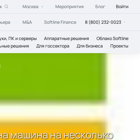
к
Москва
Мероприятия
Блог
Войти
рьера
M&A
Softline Finance
8 (800) 232-0023
уки, ПК и серверы
Аппаратные решения
Облако Softline
ьные решения
Для госсектора
Для бизнеса
Проекты
к
на машина на несколько