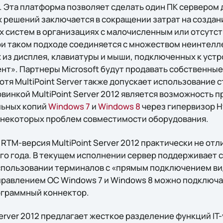
 Эта платформа позволяет сделать один ПК сервером 
х решений заключается в сокращении затрат на создан
 систем в организациях с малочисленным или отсутс
и таком подходе соединяется с множеством неинтел
 из дисплея, клавиатуры и мыши, подключенных к устр
ент». Партнеры Microsoft будут продавать собственн
хотя MultiPoint Server также допускает использование с
винкой MultiPoint Server 2012 является возможность 
льных копий
Windows 7
и
Windows 8
через гипервизор Hy
 некоторых проблем совместимости оборудования.
RTM-версия MultiPoint Server 2012 практически не отл
го года. В текущем исполнении сервер поддерживает 
спользовании терминалов с «прямым подключением ви
равлением ОС Windows 7 и Windows 8 можно подключать
ограммный коннектор.
erver 2012 предлагает жесткое разделение функций IT