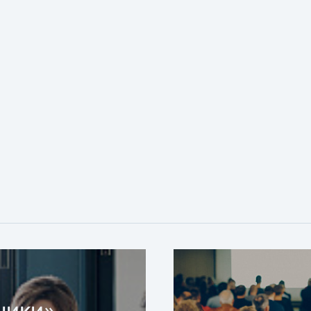
ники»