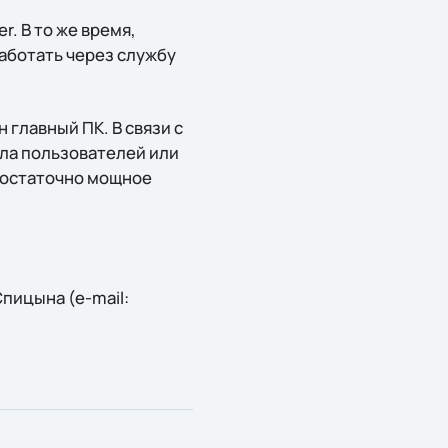
r. В то же время,
аботать через службу
 главный ПК. В связи с
сла пользователей или
достаточно мощное
пицына (e-mail: