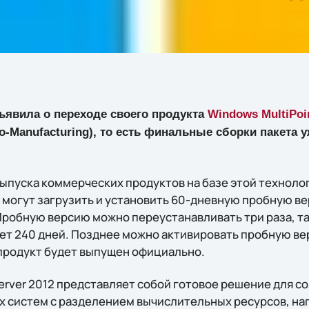
явила о переходе своего продукта
Windows MultiPoin
o-Manufacturing), то есть финальные сборки пакета у
ыпуска коммерческих продуктов на базе этой технолог
 могут загрузить и установить 60-дневную пробную в
. Пробную версию можно переустанавливать три раза, т
ет 240 дней. Позднее можно активировать пробную в
 продукт будет выпущен официально.
erver 2012 представляет собой готовое решение для с
 систем с разделением вычислительных ресурсов, на