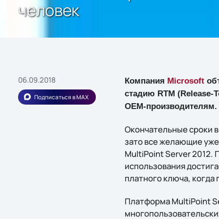
человек
06.09.2018
Компания
Microsoft
объ
стадию RTM (Release-T
Подписаться в MAX
OEM-производителям.
Окончательные сроки в
зато все желающие уже
MultiPoint Server 2012
использования достига
платного ключа, когда
Платформа MultiPoint S
многопользовательских