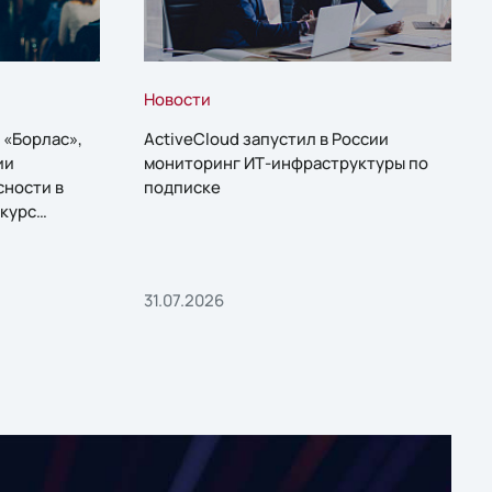
Новости
 «Борлас»,
ActiveCloud запустил в России
ии
мониторинг ИТ-инфраструктуры по
сности в
подписке
курс
31.07.2026