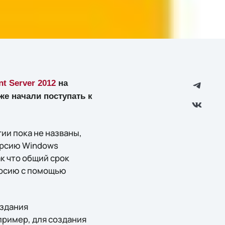
t Server 2012
на
же начали поступать к
ии пока не названы,
ерсию Windows
ак что общий срок
ерсию с помощью
оздания
пример, для создания