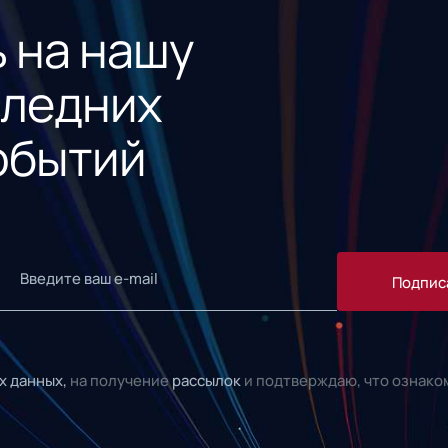
 на нашу
следних
обытий
Подпис
х данных,
на получение
рассылок
и подтверждаю, что ознако