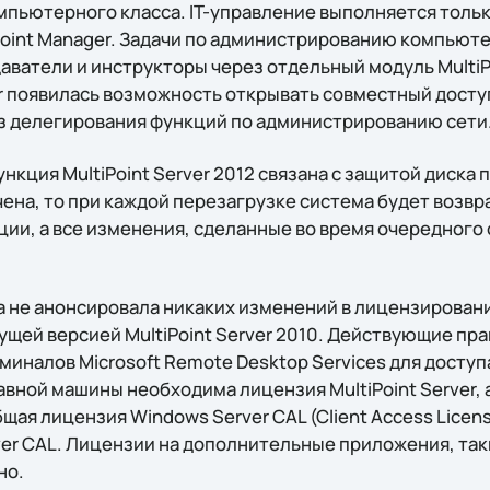
пьютерного класса. IT-управление выполняется толь
oint Manager. Задачи по администрированию компьюте
ватели и инструкторы через отдельный модуль MultiPo
er появилась возможность открывать совместный досту
без делегирования функций по администрированию сети
нкция MultiPoint Server 2012 связана с защитой диска 
ена, то при каждой перезагрузке система будет возвр
ии, а все изменения, сделанные во время очередного 
а не анонсировала никаких изменений в лицензировании
ущей версией MultiPoint Server 2010. Действующие пр
иналов Microsoft Remote Desktop Services для доступ
авной машины необходима лицензия MultiPoint Server,
щая лицензия Windows Server CAL (Client Access Licen
ver CAL. Лицензии на дополнительные приложения, такие,
но.