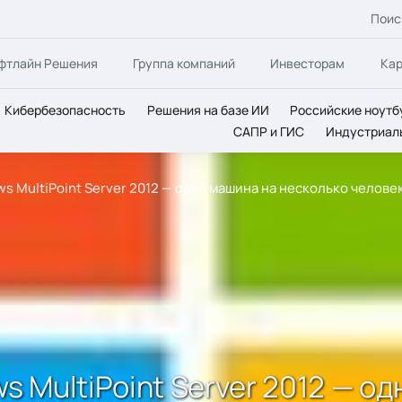
Поис
фтлайн Решения
Группа компаний
Инвесторам
Ка
Кибербезопасность
Решения на базе ИИ
Российские ноутб
САПР и ГИС
Индустриал
 MultiPoint Server 2012 — одна машина на несколько челове
 MultiPoint Server 2012 — од