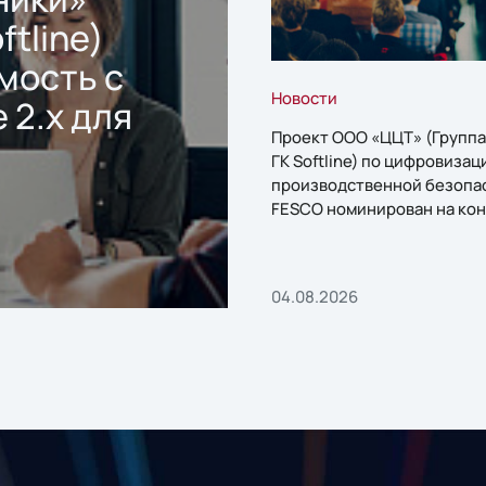
ftline)
мость с
Новости
 2.x для
Проект ООО «ЦЦТ» (Группа
ГК Softline) по цифровизац
производственной безопа
FESCO номинирован на кон
«1С:Проект года»
04.08.2026