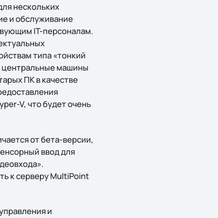
для нескольких
ие и обслуживание
твующим IT-персоналам.
лектуальных
ойствам типа «тонкий
ые центральные машины
тарых ПК в качестве
предоставления
per-V, что будет очень
ичается от бета-версии,
сенсорный ввод для
деовхода».
 к серверу MultiPoint
-управления и