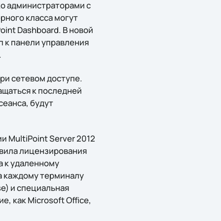
ко администраторами с
рного класса могут
int Dashboard. В новой
п к панели управления
.
при сетевом доступе.
ащаться к последней
сеанса, будут
 MultiPoint Server 2012
авила лицензирования
а к удаленному
 а каждому терминалу
se) и специальная
 как Microsoft Office,