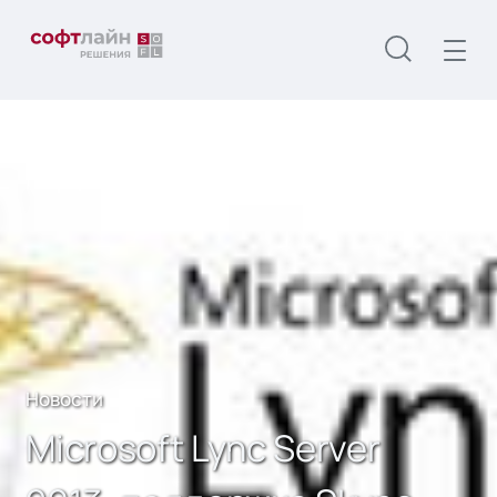
Главная
О нас
Новости
Microsoft Lync Server 2013: поддержка Skype,
гибридная голосовая связь и другие новинки
Новости
Microsoft Lync Server