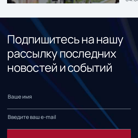
без
ном
«1С
Подпишитесь на нашу
рассылку последних
новостей и событий