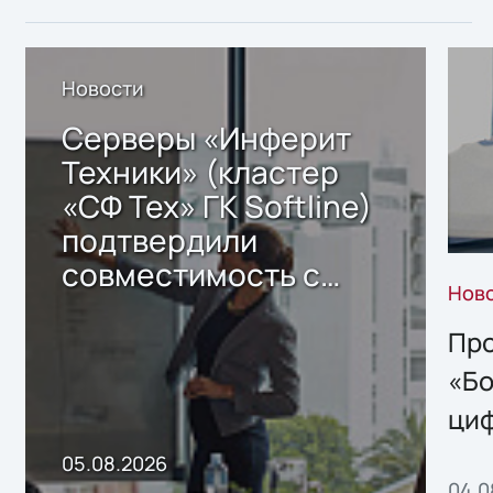
Новости
Серверы «Инферит
Техники» (кластер
«СФ Тех» ГК Softline)
подтвердили
совместимость с
Нов
решением Sharx
Storage 2.x для
Про
хранения данных
«Бо
ци
пр
05.08.2026
04.0