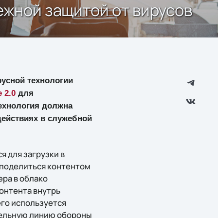
дежной защитой от вирусов
усной технологии
 2.0
для
технология должна
действиях в служебной
я для загрузки в
 поделиться контентом
ера в облако
онтента внутрь
его используется
ительную линию обороны