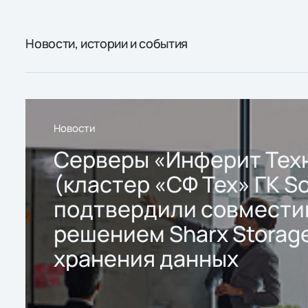
Новости, истории и события
Новости
Серверы «Инферит Тех
(кластер «СФ Тех» ГК So
подтвердили совмести
решением Sharx Storage
хранения данных