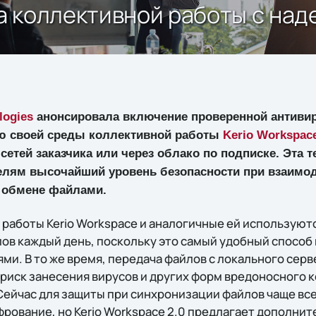
да коллективной работы с на
logies
анонсировала включение проверенной антивир
ю своей среды коллективной работы
Kerio Workspace
сетей заказчика или через облако по подписке. Эта 
елям высочайший уровень безопасности при взаимо
и обмене файлами.
работы Kerio Workspace и аналогичные ей используютс
ов каждый день, поскольку это самый удобный способ
ми. В то же время, передача файлов с локального серв
риск занесения вирусов и других форм вредоносного к
Сейчас для защиты при синхронизации файлов чаще вс
фрование, но Kerio Workspace 2.0 предлагает дополн