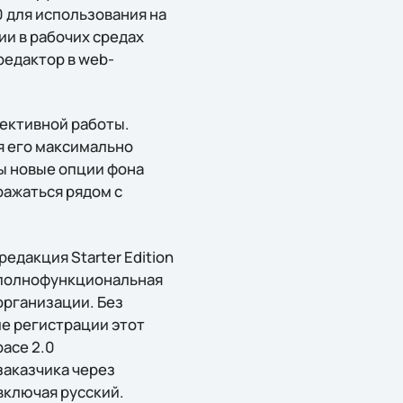
0 для использования на
ии в рабочих средах
редактор в web-
ективной работы.
я его максимально
ы новые опции фона
ражаться рядом с
едакция Starter Edition
о полнофункциональная
организации. Без
ле регистрации этот
pace 2.0
заказчика через
включая русский.