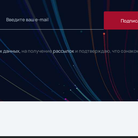
Подпис
х данных,
на получение
рассылок
и подтверждаю, что ознако