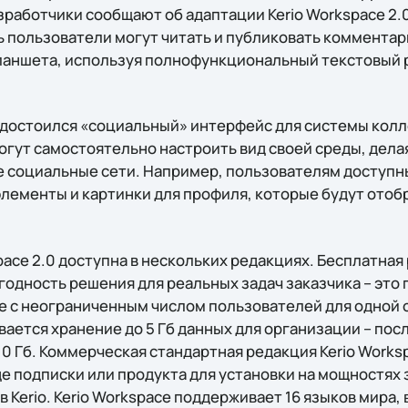
зработчики сообщают об адаптации Kerio Workspace 2.
ь пользователи могут читать и публиковать комментар
планшета, используя полнофункциональный текстовый 
достоился «социальный» интерфейс для системы колл
огут самостоятельно настроить вид своей среды, дела
 социальные сети. Например, пользователям доступн
элементы и картинки для профиля, которые будут отоб
ace 2.0 доступна в нескольких редакциях. Бесплатная р
годность решения для реальных задач заказчика – эт
e с неограниченным числом пользователей для одной 
ается хранение до 5 Гб данных для организации – пос
0 Гб. Коммерческая стандартная редакция Kerio Works
е подписки или продукта для установки на мощностях 
Kerio. Kerio Workspace поддерживает 16 языков мира, 