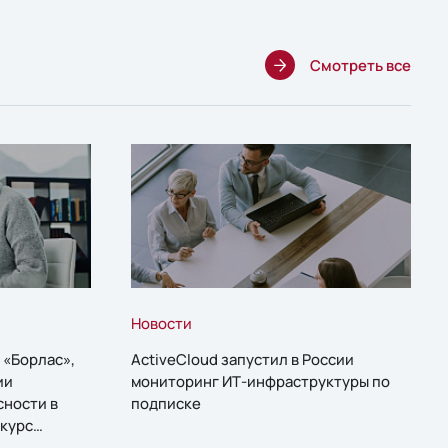
Смотреть все
Новости
 «Борлас»,
ActiveCloud запустил в России
ии
мониторинг ИТ-инфраструктуры по
сности в
подписке
курс