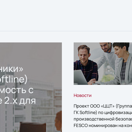
ники»
ftline)
мость с
Новости
 2.x для
Проект ООО «ЦЦТ» (Группа
ГК Softline) по цифровизац
производственной безопа
FESCO номинирован на кон
«1С:Проект года»