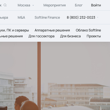
к
Москва
Мероприятия
Блог
Войти
рьера
M&A
Softline Finance
8 (800) 232-0023
уки, ПК и серверы
Аппаратные решения
Облако Softline
ьные решения
Для госсектора
Для бизнеса
Проекты