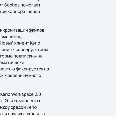
от Sophos помогает
утри корпоративной
синхронизации файлов
изменения,
Новый клиент Kerio
ения к серверу, чтобы
оторые подписаны на
томатически
ностью фиксируется на
арых версий нужного
Kerio Workspace 2.0
и». Эти компоненты
жду средой Kerio
al и других локальных