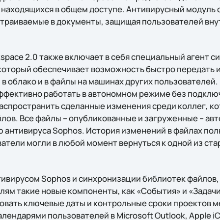
 находящихся в общем доступе. Антивирусный модуль 
страиваемые в документы, защищая пользователей вн
.
kspace 2.0 также включает в себя специальный агент 
, который обеспечивает возможность быстро передать 
в облако и в файлы на машинах других пользователей. 
ффективно работать в автономном режиме без подключ
аспространить сделанные изменения среди коллег, к
лов. Все файлы – опубликованные и загруженные – ав
 антивируса Sophos. История изменений в файлах пол
ватели могли в любой момент вернуться к одной из ст
тивирусом Sophos и синхронизации библиотек файлов, 
лям такие новые компоненты, как «События» и «Задач
вать ключевые даты и контрольные сроки проектов ме
лендарями пользователей в Microsoft Outlook, Apple iC