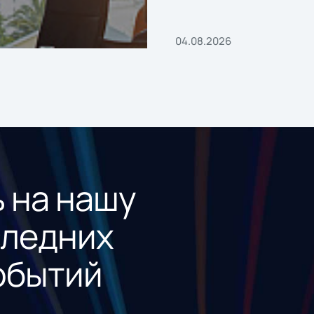
04.08.2026
 на нашу
следних
обытий