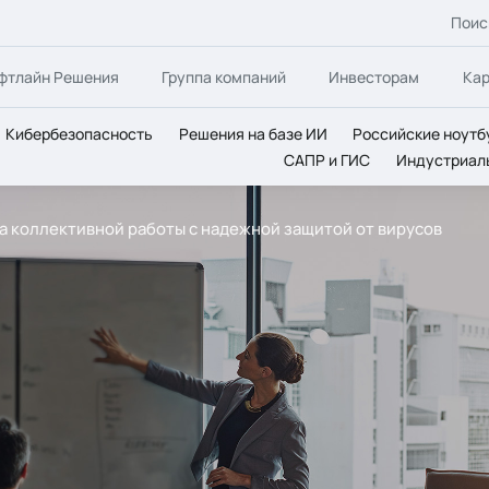
Поис
фтлайн Решения
Группа компаний
Инвесторам
Ка
Кибербезопасность
Решения на базе ИИ
Российские ноутб
САПР и ГИС
Индустриал
еда коллективной работы с надежной защитой от вирусов