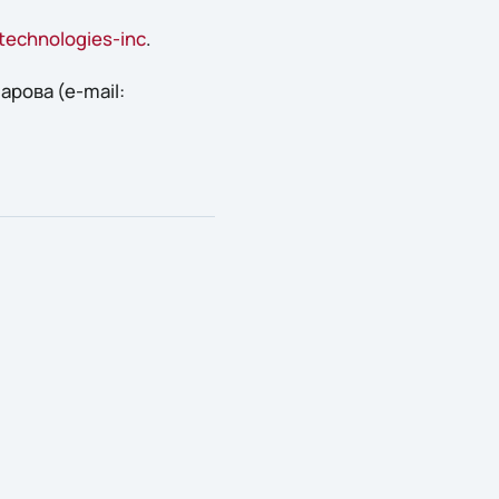
-technologies-inc
.
рова (e-mail: