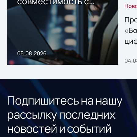
совместимость с
Нов
решением Sharx
Storage 2.x для
Про
хранения данных
«Бо
ци
пр
05.08.2026
04.0
без
ном
«1С
Подпишитесь на нашу
рассылку последних
новостей и событий