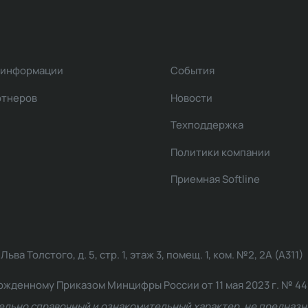
 информации
События
ртнеров
Новости
Техподдержка
Политики компании
Приемная Softline
ва Толстого, д. 5, стр. 1, этаж 3, помещ. 1, ком. №2, 2А (А311)
жденному Приказом Минцифры России от 11 мая 2023 г. № 449: 2
ельно справочный и ознакомительный характер, не предназна