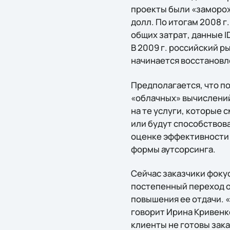
проекты были «замороже
долл. По итогам 2008 г
общих затрат, данные I
В 2009 г. российский р
начинается восстановлен
Предполагается, что п
«облачных» вычислений
на те услуги, которые
или будут способствова
оценке эффективности 
формы аутсорсинга.
Сейчас заказчики фоку
постепенный переход о
повышения ее отдачи. 
говорит Ирина Кривенко
клиенты не готовы зак