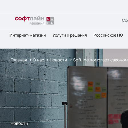
Со
Интернет-магазин
Услуги и решения
Российское ПО
Главная
О нас
Новости
Softline помогает сэконо
Новости