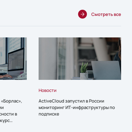
Смотреть все
Новости
 «Борлас»,
ActiveCloud запустил в России
ии
мониторинг ИТ-инфраструктуры по
сности в
подписке
курс