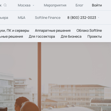
к
Москва
Мероприятия
Блог
Войти
рьера
M&A
Softline Finance
8 (800) 232-0023
уки, ПК и серверы
Аппаратные решения
Облако Softline
ьные решения
Для госсектора
Для бизнеса
Проекты