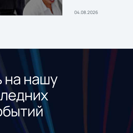
04.08.2026
 на нашу
следних
обытий