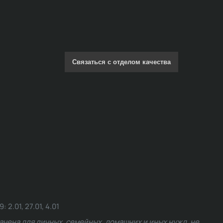
Связаться с отделом качества
.01, 27.01, 4.01
чена для личных, семейных, домашних и иных нужд, не