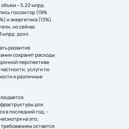
 объем – 5,22 млрд.
лись госсектор (19%
%) и энергетика (13%).
тели, но сейчас
3 млрд. долл.
ать развитие
пании сохранят расходы
осрочной перспективе
частности, услуги по
ности и различные
блюдается
нфраструктуры для
 в последний год, –
несмотря на это,
 требованием остается