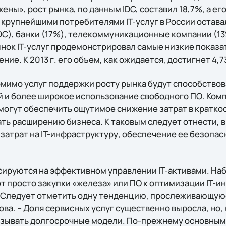
ны», рост рынка, по данным IDC, составил 18,7%, а его
. крупнейшими потребителями IT-услуг в России остава
DC), банки (17%), телекоммуникационные компании (13
ынок IT-услуг продемонстрировал самые низкие показа
ие. К 2013 г. его объем, как ожидается, достигнет 4,7
омимо услуг поддержки росту рынка будут способствов
 и более широкое использование свободного ПО. Ком
 смогут обеспечить ощутимое снижение затрат в кратк
ть расширению бизнеса. К таковым следует отнести, в 
затрат на IT-инфраструктуру, обеспечение ее безопас
сируются на эффективном управлении IT-активами. На
т просто закупки «железа» или ПО к оптимизации IT-и
«Следует отметить одну тенденцию, прослеживающуюся
ва. – Доля сервисных услуг существенно выросла, но, 
азывать долгосрочные модели. По-прежнему основным