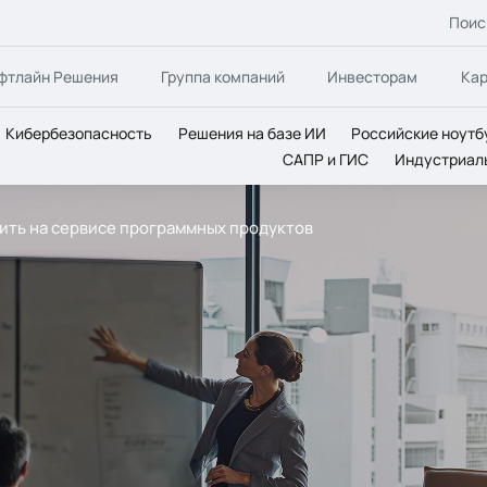
Поис
фтлайн Решения
Группа компаний
Инвесторам
Ка
Кибербезопасность
Решения на базе ИИ
Российские ноутб
САПР и ГИС
Индустриал
мить на сервисе программных продуктов