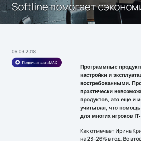
Softline помогает сэконо
06.09.2018
Подписаться в MAX
Программные продукты
настройки и эксплуата
востребованными. Про
практически невозмож
продуктов, это еще и
учитывая, что помощь 
для многих игроков IT
Как отмечает Ирина Кри
на 23–26% в год. Во вт