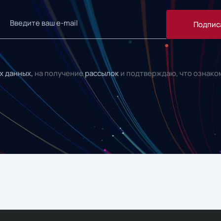
Подпис
х данных,
на получение
рассылок
и подтверждаю, что ознако