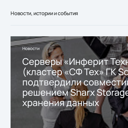
Новости, истории и события
Новости
Серверы «Инферит Тех
(кластер «СФ Тех» ГК So
подтвердили совмести
решением Sharx Storage
хранения данных