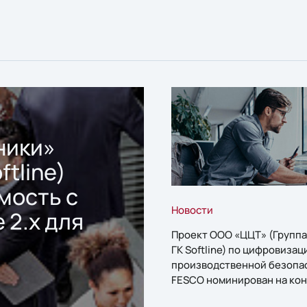
ники»
ftline)
мость с
Новости
 2.x для
Проект ООО «ЦЦТ» (Группа
ГК Softline) по цифровизац
производственной безопа
FESCO номинирован на кон
«1С:Проект года»