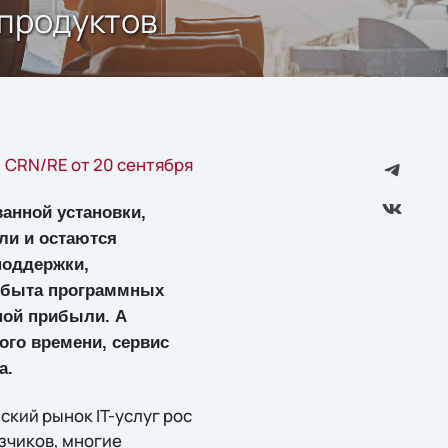
 продуктов
CRN/RE от 20 сентября
анной установки,
ли и остаются
поддержки,
 сбыта программных
ной прибыли. А
ого времени, сервис
а.
ский рынок IT-услуг рос
азчиков, многие