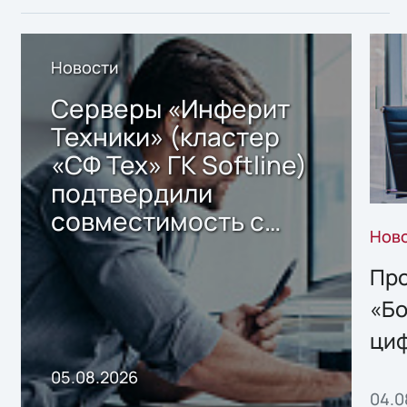
Новости
Серверы «Инферит
Техники» (кластер
«СФ Тех» ГК Softline)
подтвердили
совместимость с
Нов
решением Sharx
Storage 2.x для
Про
хранения данных
«Бо
ци
пр
05.08.2026
04.0
без