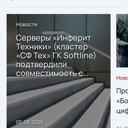
Новости
Серверы «Инферит
Техники» (кластер
«СФ Тех» ГК Softline)
подтвердили
совместимость с
Нов
решением Sharx
Storage 2.x для
Про
хранения данных
«Бо
ци
пр
05.08.2026