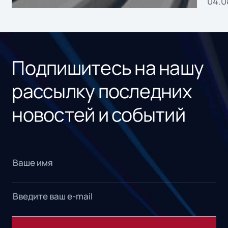
04.0
без
ном
«1С
Подпишитесь на нашу
рассылку последних
новостей и событий