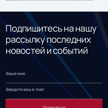
ном
«1С
Подпишитесь на нашу
рассылку последних
новостей и событий
Подписаться