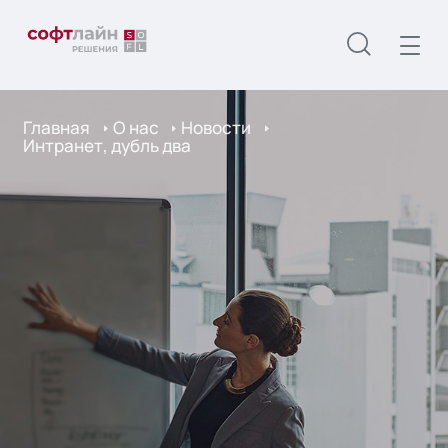
Главная
О нас
Новости
Интранет, дубль два