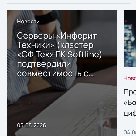
Новости
Серверы «Инферит
Техники» (кластер
«СФ Тех» ГК Softline)
подтвердили
совместимость с
Нов
решением Sharx
Storage 2.x для
Про
хранения данных
«Бо
ци
пр
05.08.2026
04.0
без