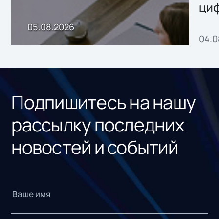
ци
пр
05.08.2026
04.0
без
ном
«1С
Подпишитесь на нашу
рассылку последних
новостей и событий