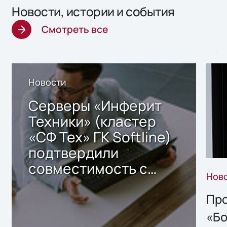
Новости, истории и события
Смотреть все
Новости
Серверы «Инферит
Техники» (кластер
«СФ Тех» ГК Softline)
подтвердили
совместимость с
Нов
решением Sharx
Storage 2.x для
Про
хранения данных
«Бо