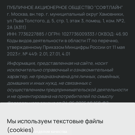
ПУБЛИЧНОЕ АКЦИОНЕРНОЕ ОБЩЕСТВО "СОФТЛАЙН"
г. Москва, вн.тер. г. муниципальный округ Хамовники,
ул Льва Толстого, д. 5, стр. 1, этаж 3, помещ. 1, ком. №2,
2А (А311)
ИНН: 7736227885 / ОГРН: 1027736009333 / ОКВЭД: 46.90
Коды видов деятельности в области IT по перечню,
утвержденному Приказом Минцифры России от 11 мая
2023 г. № 449: 2.01, 27.01, 4.01
Информация, представленная на сайте, носит
исключительно справочный и ознакомительный
характер, не предназначена для личных, семейных,
домашних и иных нужд, не связанных с
осуществлением предпринимательской деятельности
и не ориентирована на потребителей по смыслу
Федерального закона от 24.06.2025 № 168-ФЗ.
Мы используем текстовые файлы
(cookies)
Связаться с отделом качества