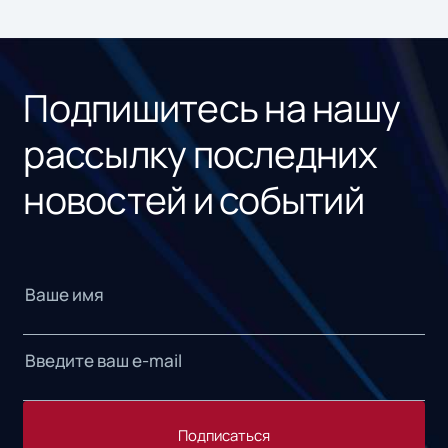
ном
«1С
Подпишитесь на нашу
рассылку последних
новостей и событий
Подписаться