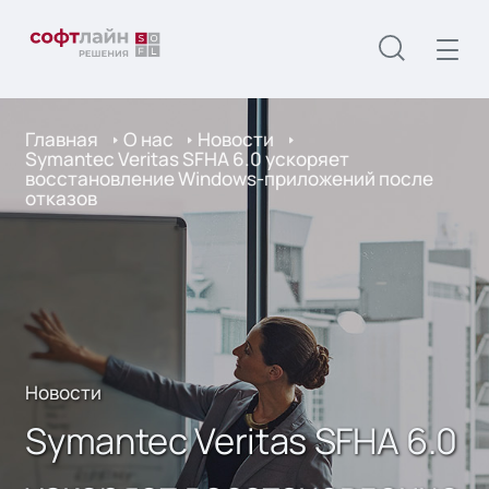
Главная
О нас
Новости
Symantec Veritas SFHA 6.0 ускоряет
восстановление Windows-приложений после
отказов
Новости
Symantec Veritas SFHA 6.0