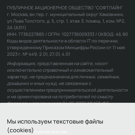
ПУБЛИЧНОЕ АКЦИОНЕРНОЕ ОБЩЕСТВО "СОФТЛАЙН"
г. Москва, вн.тер. г. муниципальный округ Хамовники,
ул Льва Толстого, д. 5, стр. 1, этаж 3, помещ. 1, ком. №2,
2А (А311)
ИНН: 7736227885 / ОГРН: 1027736009333 / ОКВЭД: 46.90
Коды видов деятельности в области IT по перечню,
утвержденному Приказом Минцифры России от 11 мая
2023 г. № 449: 2.01, 27.01, 4.01
Информация, представленная на сайте, носит
исключительно справочный и ознакомительный
характер, не предназначена для личных, семейных,
домашних и иных нужд, не связанных с
осуществлением предпринимательской деятельности
и не ориентирована на потребителей по смыслу
Федерального закона от 24.06.2025 № 168-ФЗ.
Мы используем текстовые файлы
(cookies)
Связаться с отделом качества