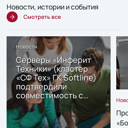
Новости, истории и события
Смотреть все
Новости
Серверы «Инферит
Техники» (кластер
«СФ Тех» ГК Softline)
подтвердили
совместимость с
Нов
решением Sharx
Storage 2.x для
Про
хранения данных
«Бо