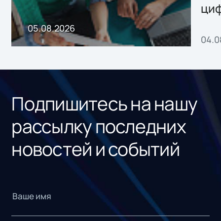
ци
пр
05.08.2026
04.0
без
ном
«1С
Подпишитесь на нашу
рассылку последних
новостей и событий