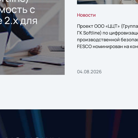
мость с
Новости
 2.x для
Проект ООО «ЦЦТ» (Группа
ГК Softline) по цифровизац
производственной безопа
FESCO номинирован на кон
«1С:Проект года»
04.08.2026