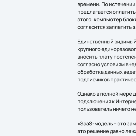
времени. По истечении
предлагается оплатить
этого, компьютер блоки
согласится заплатить з
Единственный видимый 
крупного единоразовог
вносить плату постепе
согласно условиям вне
обработка данных веде
подписчиков практичес
Однако в полной мере 
подключения к Интерне
пользователь ничего не
«SaaS-модель – это за
это решение давно леж