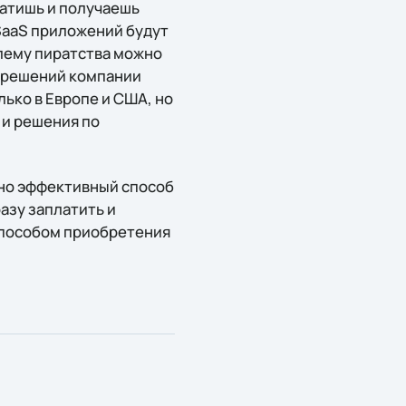
латишь и получаешь
 SaaS приложений будут
лему пиратства можно
т-решений компании
лько в Европе и США, но
 и решения по
ьно эффективный способ
азу заплатить и
способом приобретения