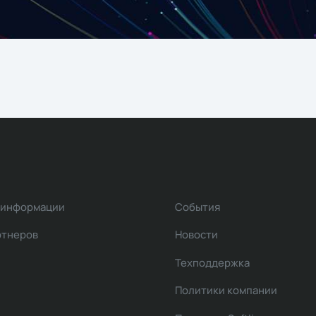
 информации
События
ртнеров
Новости
Техподдержка
Политики компании