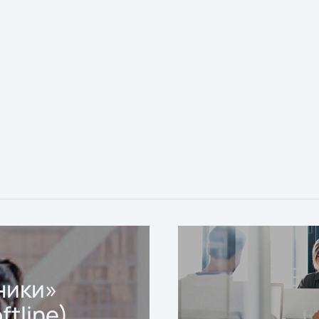
ники»
ftline)