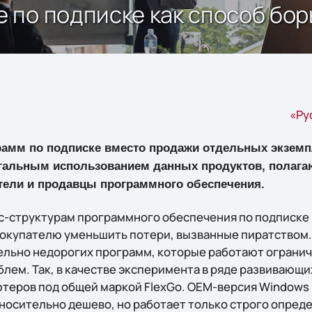
по подписке как способ бор
«Ру
рамм по подписке вместо продажи отдельных экзем
гальным использованием данных продуктов, полага
тели и продавцы программного обеспечения.
-структурам программного обеспечения по подписке
покупателю уменьшить потери, вызванные пиратством. 
льно недорогих программ, которые работают огранич
лем. Так, в качестве эксперимента в ряде развивающих
теров под общей маркой FlexGo. OEM-версия Windows
относительно дешево, но работает только строго опре