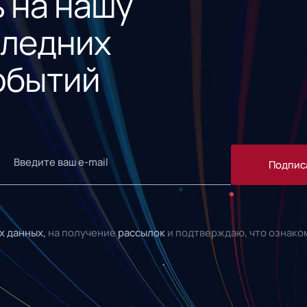
 на нашу
следних
обытий
Подпис
х данных,
на получение
рассылок
и подтверждаю, что ознако