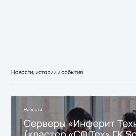
Новости, истории и события
Новости
Серверы «Инферит Тех
(кластер «СФ Тех» ГК So