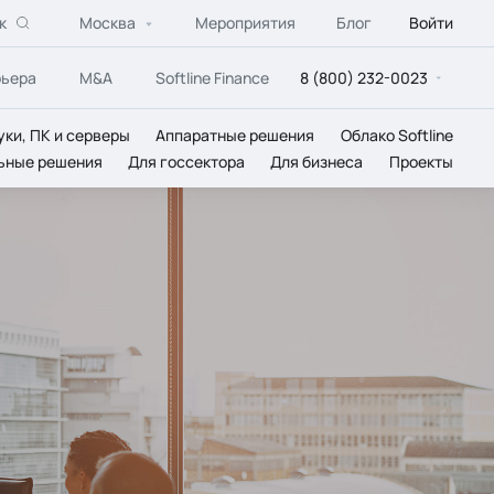
к
Москва
Мероприятия
Блог
Войти
рьера
M&A
Softline Finance
8 (800) 232-0023
уки, ПК и серверы
Аппаратные решения
Облако Softline
ьные решения
Для госсектора
Для бизнеса
Проекты