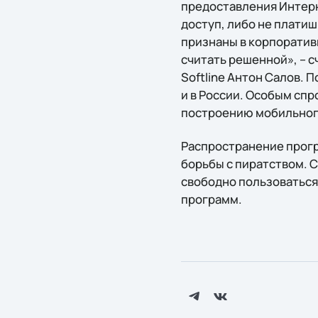
предоставления Интерн
доступ, либо не платиш
признаны в корпоратив
считать решенной», – 
Softline Антон Салов. 
и в России. Особым сп
построению мобильного
Распространение прогр
борьбы с пиратством. С
свободно пользоватьс
программ.