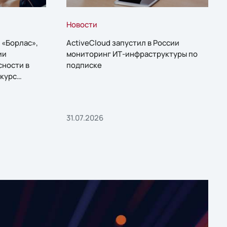
Новости
 «Борлас»,
ActiveCloud запустил в России
ии
мониторинг ИТ-инфраструктуры по
сности в
подписке
курс
31.07.2026