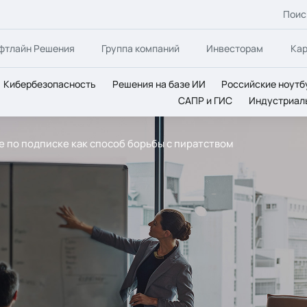
Поис
фтлайн Решения
Группа компаний
Инвесторам
Ка
Кибербезопасность
Решения на базе ИИ
Российские ноутб
САПР и ГИС
Индустриал
 по подписке как способ борьбы с пиратством