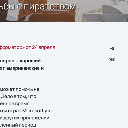
ьбы с пиратством
форматор» от 24 апреля
пляров – хороший
ют американские и
 может помочь не
Дело в том, что
енное время,
ся стран Microsoft уже
 и других приложений
деленный период