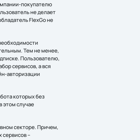
компании-покупателю
льзователь не делает
обладатель FlexGo не
 необходимости
ельным. Тем не менее,
одписке. Пользователю,
бор сервисов, а вся
айн-авторизации
абота которых без
в этом случае
вном секторе. Причем,
х сервисов –