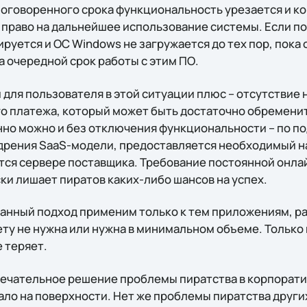
 оговоренного срока функциональность урезается и 
 право на дальнейшее использование системы. Если по
руется и ОС Windows не загружается до тех пор, пока 
а очередной срок работы с этим ПО.
для пользователя в этой ситуации плюс – отсутствие
о платежа, который может быть достаточно обременит
нно можно и без отключения функциональности – по п
дрения SaaS-модели, предоставляется необходимый на
тся сервере поставщика. Требование постоянной онл
ки лишает пиратов каких-либо шансов на успех.
данный подход применим только к тем приложениям, р
ту не нужна или нужна в минимальном объеме. Только 
 теряет.
мечательное решение проблемы пиратства в корпорати
ало на поверхности. Нет же проблемы пиратства други