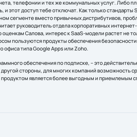
ета, телефонии и тех же коммунальных услуг. Либо п
ь, и этот доступ тебе отключат. Как только стандарты
ном сегменте вместо привычных дистрибутивов, проб
считает руководитель отдела корпоративных интерне
По оценкам Салова, интерес к SaaS-модели растет не то
росом пользуются продукты обеспечения безопасности
 офиса типа Google Apps или Zoho.
аммного обеспечения по подписке, – это действител
 другой стороны, для многих компаний возможность ср
я продуктом является более выгодным и приемлемым 