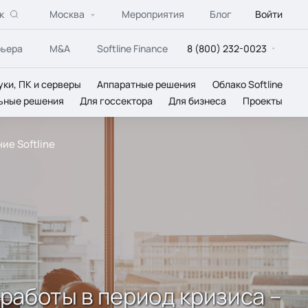
к
Москва
Мероприятия
Блог
Войти
рьера
M&A
Softline Finance
8 (800) 232-0023
уки, ПК и серверы
Аппаратные решения
Облако Softline
ьные решения
Для госсектора
Для бизнеса
Проекты
ие Softline
работы в период кризиса –