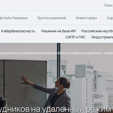
Поис
фтлайн Решения
Группа компаний
Инвесторам
Ка
Кибербезопасность
Решения на базе ИИ
Российские ноутб
САПР и ГИС
Индустриал
удников на удаленный режим работы в период кризиса – мнен
удников на удаленный режим 