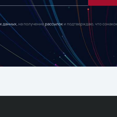
х данных,
на получение
рассылок
и подтверждаю, что ознако