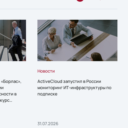
Новости
 «Борлас»,
ActiveCloud запустил в России
ии
мониторинг ИТ-инфраструктуры по
сности в
подписке
курс
31.07.2026