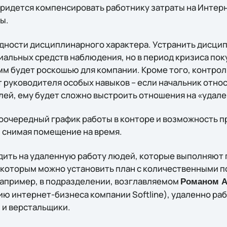
придется компенсировать работнику затраты на Интер
ы.
удности дисциплинарного характера. Устранить дисц
альных средств наблюдения, но в период кризиса поку
м будет роскошью для компании. Кроме того, контро
 руководителя особых навыков – если начальник относ
ей, ему будет сложно выстроить отношения на «удале
оочередный график работы в конторе и возможность 
, снимая помещение на время.
ить на удаленную работу людей, которые выполняют 
 которым можно установить план с количественными п
Например, в подразделении, возглавляемом
Романом 
ию интернет-бизнеса компании Softline), удаленно ра
 и верстальщики.