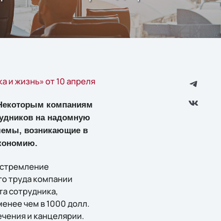
а и жизнь» от 10 апреля
. Некоторым компаниям
рудников на надомную
блемы, возникающие в
экономию.
 стремление
го труда компании
та сотрудника,
енее чем в 1000 долл.
ечения и канцелярии.