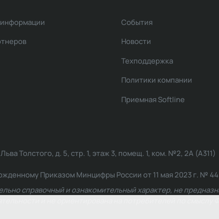
 информации
События
ртнеров
Новости
Техподдержка
Политики компании
Приемная Softline
ва Толстого, д. 5, стр. 1, этаж 3, помещ. 1, ком. №2, 2А (А311)
жденному Приказом Минцифры России от 11 мая 2023 г. № 449: 2
ельно справочный и ознакомительный характер, не предназна
ельности и не ориентирована на потребителей по смыслу Ф