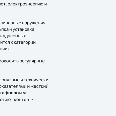
нет, электроэнергию и
иплинарные нарушения
пка и установка
ль удаленных
ится к категории
нии».
проводить регулярные
понятные и технически
оказателями и жесткий
Агафоновым
ботают контент-