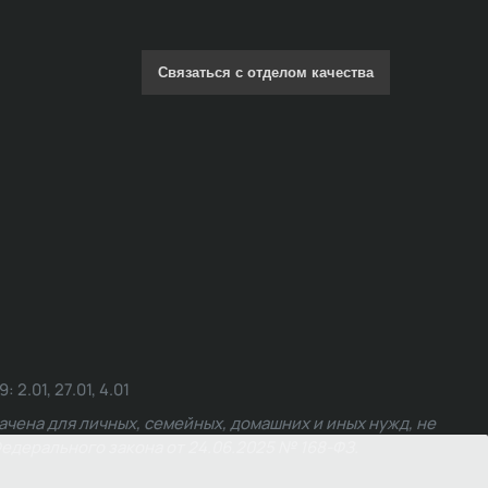
Связаться с отделом качества
.01, 27.01, 4.01
чена для личных, семейных, домашних и иных нужд, не
едерального закона от 24.06.2025 № 168-ФЗ.