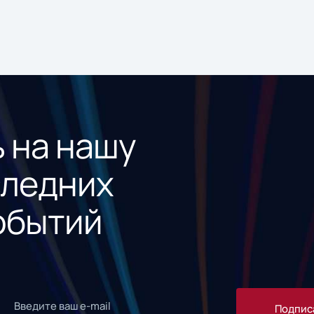
 на нашу
следних
обытий
Подпис