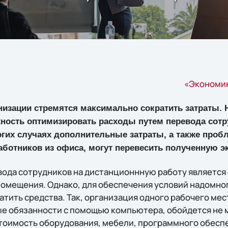
«Экономик
анизации стремятся максимально сократить затраты
ность оптимизировать расходы путем перевода сот
ногих случаях дополнительные затраты, а также про
аботников из офиса, могут перевесить полученную 
вода сотрудников на дистанционнную работу является
помещения. Однако, для обеспечения условий надомно
тить средства. Так, организация одного рабочего мес
 обязанности с помощью компьютера, обойдется не м
стоимость оборудования, мебели, программного обесп