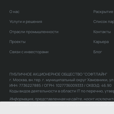
О нас
Раскрытие
Услуги и решения
Список па
Отрасли промышленности
Контакты
Проекты
Карьера
Связи с инвесторами
Блог
ПУБЛИЧНОЕ АКЦИОНЕРНОЕ ОБЩЕСТВО "СОФТЛАЙН"
г. Москва, вн.тер. г. муниципальный округ Хамовники, ул Ль
ИНН: 7736227885 / ОГРН: 1027736009333 / ОКВЭД: 46.90
Коды видов деятельности в области IT по перечню, утвер
Информация, представленная на сайте, носит исключит
связанных с осуществлением предпринимательской деят