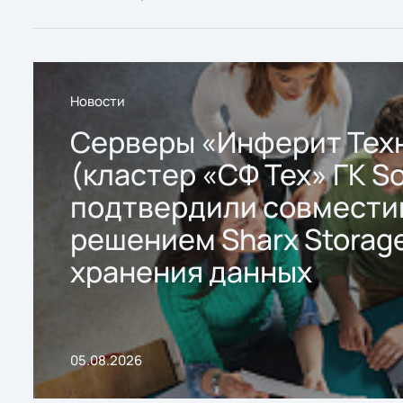
Новости
Серверы «Инферит Тех
(кластер «СФ Тех» ГК So
подтвердили совмести
решением Sharx Storage
хранения данных
05.08.2026