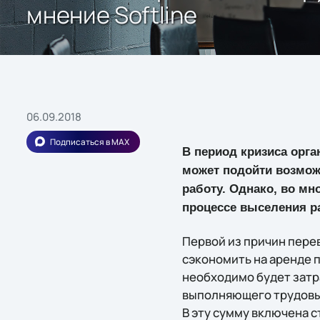
мнение Softline
06.09.2018
Подписаться в MAX
В период кризиса орг
может подойти возмож
работу. Однако, во м
процессе выселения р
Первой из причин пере
сэкономить на аренде 
необходимо будет затра
выполняющего трудовые
В эту сумму включена 