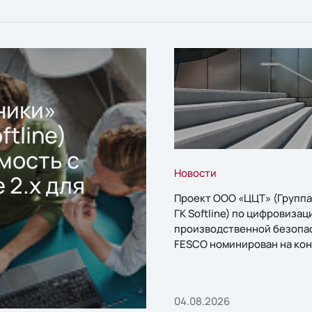
ники»
ftline)
мость с
Новости
 2.x для
Проект ООО «ЦЦТ» (Группа
ГК Softline) по цифровизац
производственной безопа
FESCO номинирован на кон
«1С:Проект года»
04.08.2026