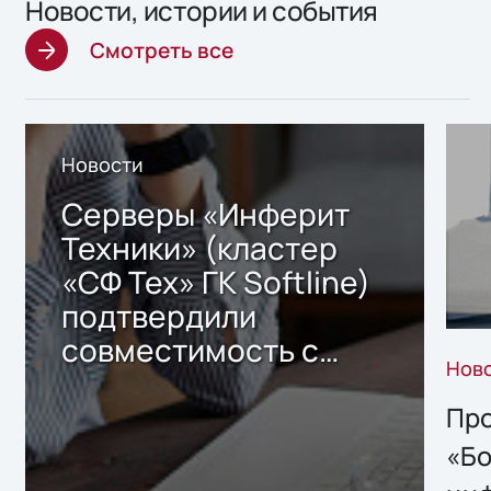
Новости, истории и события
Смотреть все
Новости
Серверы «Инферит
Техники» (кластер
«СФ Тех» ГК Softline)
подтвердили
совместимость с
Нов
решением Sharx
Storage 2.x для
Про
хранения данных
«Бо