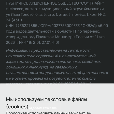
ПУБЛИЧНОЕ АКЦИОНЕРНОЕ ОБЩЕСТВО "СОФТЛАЙН"
г. Москва, вн.тер. г. муниципальный округ Хамовники,
ул Льва Толстого, д. 5, стр. 1, этаж 3, помещ. 1, ком. №2,
2А (А311)
ИНН: 7736227885 / ОГРН: 1027736009333 / ОКВЭД: 46.90
Коды видов деятельности в области IT по перечню,
утвержденному Приказом Минцифры России от 11 мая
2023 г. № 449: 2.01, 27.01, 4.01
Информация, представленная на сайте, носит
исключительно справочный и ознакомительный
характер, не предназначена для личных, семейных,
домашних и иных нужд, не связанных с
осуществлением предпринимательской деятельности
и не ориентирована на потребителей по смыслу
Федерального закона от 24.06.2025 № 168-ФЗ.
Мы используем текстовые файлы
(cookies)
Связаться с отделом качества
Продолжая использовать данный веб-сайт, вы