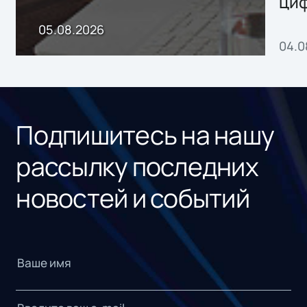
ци
пр
05.08.2026
04.0
без
ном
«1С
Подпишитесь на нашу
рассылку последних
новостей и событий