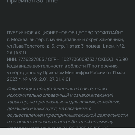
Приемная Softline
ПУБЛИЧНОЕ АКЦИОНЕРНОЕ ОБЩЕСТВО "СОФТЛАЙН"
г. Москва, вн.тер. г. муниципальный округ Хамовники,
ул Льва Толстого, д. 5, стр. 1, этаж 3, помещ. 1, ком. №2,
2А (А311)
ИНН: 7736227885 / ОГРН: 1027736009333 / ОКВЭД: 46.90
Коды видов деятельности в области IT по перечню,
утвержденному Приказом Минцифры России от 11 мая
2023 г. № 449: 2.01, 27.01, 4.01
Информация, представленная на сайте, носит
исключительно справочный и ознакомительный
характер, не предназначена для личных, семейных,
домашних и иных нужд, не связанных с
осуществлением предпринимательской деятельности
и не ориентирована на потребителей по смыслу
Федерального закона от 24.06.2025 № 168-ФЗ.