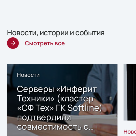
Новости, истории и события
Смотреть все
Новости
Серверы «Инферит
Техники» (кластер
«СФ Тех» ГК Softline)
подтвердили
совместимость с
Нов
решением Sharx