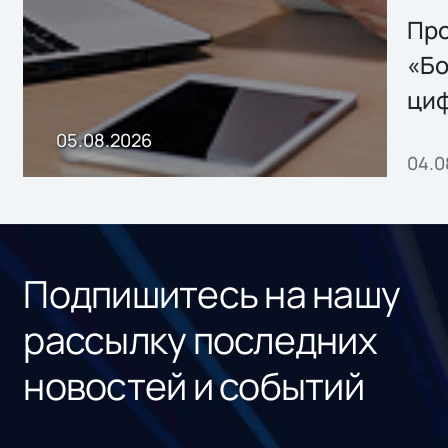
Storage 2.x для
Про
хранения данных
«Бо
ци
пр
05.08.2026
04.0
без
ном
«1С
Подпишитесь на нашу
рассылку последних
новостей и событий