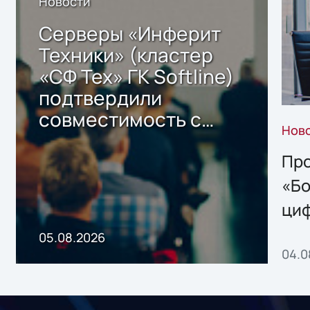
Новости
Серверы «Инферит
Техники» (кластер
«СФ Тех» ГК Softline)
подтвердили
совместимость с
Нов
решением Sharx
Storage 2.x для
Про
хранения данных
«Бо
ци
пр
05.08.2026
04.0
без
ном
«1С