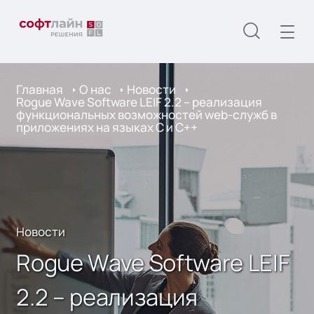
Главная
О нас
Новости
Rogue Wave Software LEIF 2.2 – реализация
функциональных возможностей web-служб в
приложениях на языках С и С++
Новости
Rogue Wave Software LEIF
2.2 – реализация