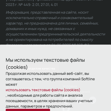
2023 г. № 449: 2.01, 27.01, 4.01
Информация, представленная на сайте, носит
исключительно справочный и ознакомительный
характер, не предназначена для личных, семейных,
домашних и иных нужд, не связанных с
осуществлением предпринимательской деятельности
и не ориентирована на потребителей по смыслу
Федерального закона от 24.06.2025 № 168-ФЗ.
Мы используем текстовые файлы
(cookies)
Связаться с отделом качества
Продолжая использовать данный веб-сайт, вы
соглашаетесь с тем, что группа компаний Softline
может
Условия
© 1993—2026 Softline
использовать текстовые файлы (cookies)
использования
, необходимые для работы сайта и анализа
посещаемости, в целях хранения ваших учетных
Политика
данных, параметров и предпочтений.
конфиденциальности