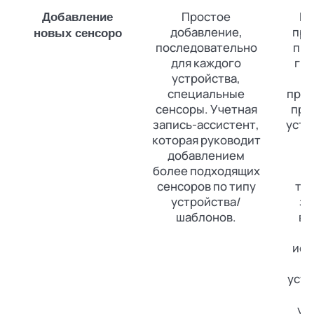
Простое
Не
Добавление
добавление,
про
новых сенсоро
последовательно
при
для каждого
гиб
устройства,
специальные
прот
сенсоры. Учетная
про
запись-ассистент,
устр
которая руководит
н
добавлением
т
более подходящих
б
сенсоров по типу
те
устройства/
зн
шаблонов.
ва
исп
уст
н
ус