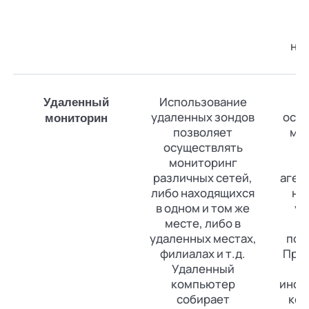
у
аг
не
Использование
Удаленный
удаленных зондов
осу
мониторин
позволяет
мо
осуществлять
у
мониторинг
т
различных сетей,
аген
либо находящихся
не
в одном и том же
ус
месте, либо в
удаленных местах,
под
филиалах и т.д.
При 
Удаленный
компьютер
инфр
собирает
ком