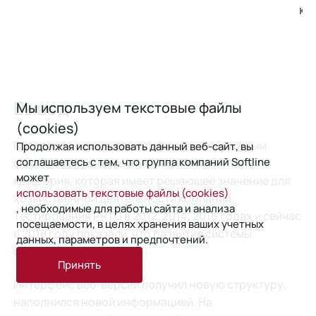
ко
Вывод
Мы используем текстовые файлы
(cookies)
Постоянное развитие является очень важным
Продолжая использовать данный веб-сайт, вы
соглашаетесь с тем, что группа компаний Softline
фактором, и качественный мониторинг - это
может
категория, которая имеет решающее значение для
использовать текстовые файлы (cookies)
хозяйственной деятельности компаний.
, необходимые для работы сайта и анализа
Тестирования PRTG в 2012, 2014, 2016 годах и сейчас
посещаемости, в целях хранения ваших учетных
в 2018 году показали, что развитие системы
данных, параметров и предпочтений.
ощутимо.
Принять
Интерфейс веб-версии получил новую структуру,
наполнился новой информацией. На