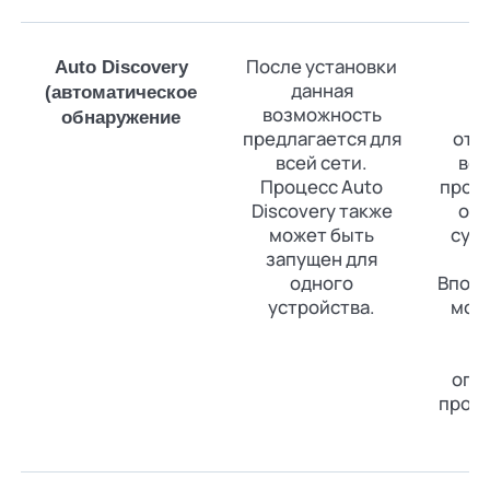
После установки
В
Auto Discovery
данная
у
(автоматическое
возможность
п
обнаружение
предлагается для
отс
всей сети.
во
Процесс Auto
просм
Discovery также
об
может быть
сущ
запущен для
ус
одного
Впосл
устройства.
мож
о
и
опр
прото
к