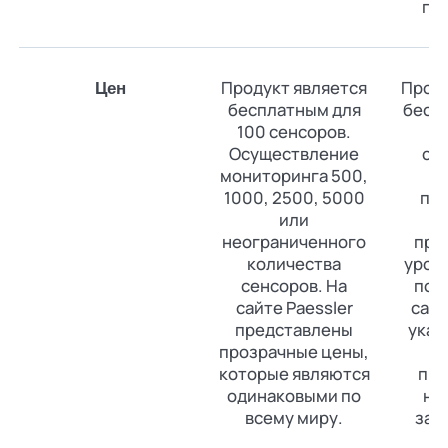
пл
Продукт является
Проду
Цен
бесплатным для
беспл
100 сенсоров.
д
Осуществление
сл
мониторинга 500,
п
1000, 2500, 5000
пр
или
о
неограниченного
пре
количества
уров
сенсоров. На
под
сайте Paessler
сайт
представлены
указ
прозрачные цены,
которые являются
пр
одинаковыми по
не
всему миру.
зап