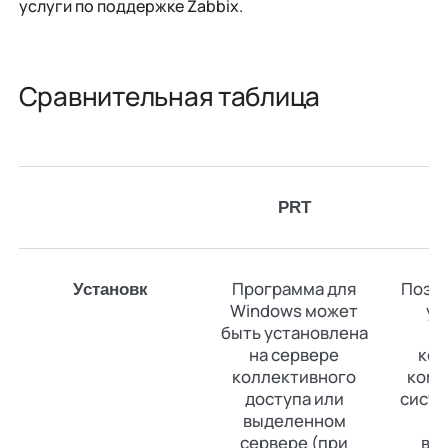
услуги по поддержке Zabbix.
Сравнительная таблица
PRT
Программа для
Поэта
Установк
Windows может
ус
быть установлена
на
на сервере
ком
коллективного
комп
доступа или
систе
выделенном
у
сервере (при
ви