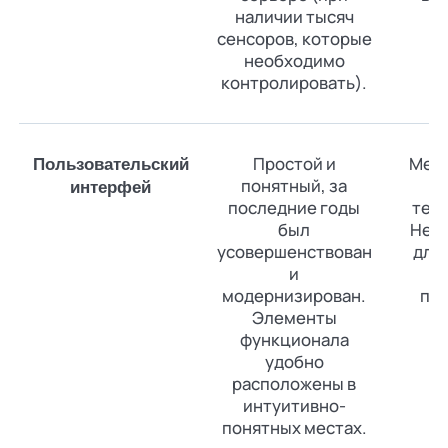
наличии тысяч
м
сенсоров, которые
Hy
необходимо
контролировать).
Простой и
Мене
Пользовательский
понятный, за
интерфей
последние годы
тер
был
Нет
усовершенствован
для 
и
м
модернизирован.
пр
Элементы
функционала
удобно
расположены в
интуитивно-
понятных местах.