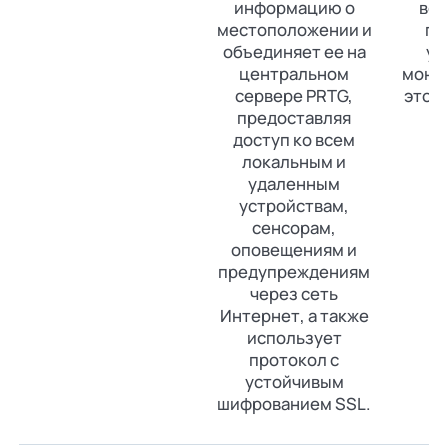
информацию о
во
местоположении и
пр
объединяет ее на
уд
центральном
монит
сервере PRTG,
это д
предоставляя
доступ ко всем
локальным и
удаленным
устройствам,
сенсорам,
оповещениям и
предупреждениям
через сеть
Интернет, а также
использует
протокол с
устойчивым
шифрованием SSL.