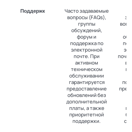
Часто задаваемые
Поддержк
вопросы (FAQs),
за
группы
вопр
обсуждений,
форум и
обс
поддержка по
под
электронной
эл
почте. При
почте
активном
в 
техническом
пр
обслуживании
гарантируется
под
предоставление
пред
обновлений без
р
дополнительной
платы, а также
по
приоритетной
бр
поддержки.
се
з