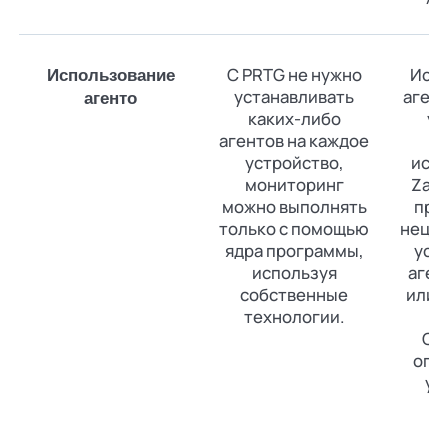
С PRTG не нужно
Исп
Использование
устанавливать
агент
агенто
каких-либо
ус
агентов на каждое
устройство,
исп
мониторинг
Zabb
можно выполнять
про
только с помощью
неце
ядра программы,
уст
используя
аген
собственные
или 
технологии.
ус
Су
опр
ус
н
п