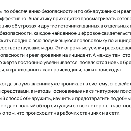
ы по обеспечению безопасности и по обнаружению и реа
эффективно. Аналитику приходится просматривать сетево
цию об угрозах и другие источники данных в отдельных
безопасности, каждое найденное цифровое свидетельст
ожить воедино всю получившуюся головоломку по инциде
 соответствующие меры. Эти огромные усилия расходова
зопасности и реагирования на инцидент. А между тем, ст
о жертв постоянно увеличивается, появляются новые бре
я, и кражи данных как происходили, так и происходят.
, когда злоумышленник уже проникает в систему, его дейс
 средствами, а методы, основанные на сигнатурном пои
й способ обнаружить, изучить и предотвратить подобны
ое даст полный обзор ситуации со всех сторон, в частнос
о том, что происходит на рабочих станциях и в сети.