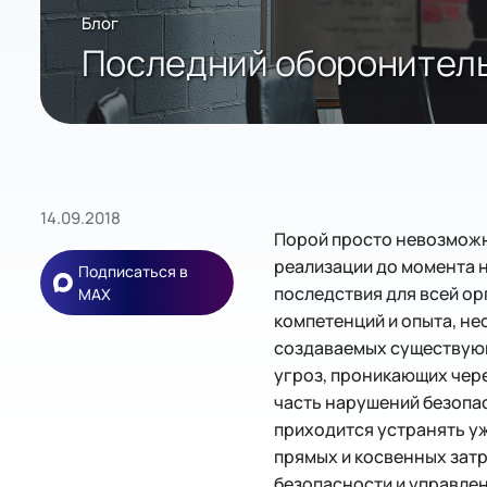
Блог
Последний оборонител
14.09.2018
Порой просто невозможн
реализации до момента н
Подписаться в
последствия для всей ор
MAX
компетенций и опыта, н
создаваемых существующ
угроз, проникающих чере
часть нарушений безопас
приходится устранять уж
прямых и косвенных затр
безопасности и управле