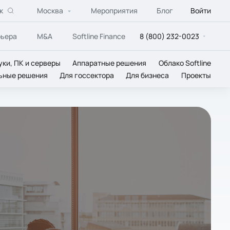
к
Москва
Мероприятия
Блог
Войти
рьера
M&A
Softline Finance
8 (800) 232-0023
уки, ПК и серверы
Аппаратные решения
Облако Softline
ьные решения
Для госсектора
Для бизнеса
Проекты