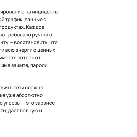
гированию на инциденты
й трафик, данные с
 продуктах. Каждое
во требовало ручного
нту — восстановить, что
ли всю энергию ценных
оимость потерь от
ши в защите, пароли
твия в сети сложно
ске уже абсолютно
е угрозы — это заранее
ти, даст полную и