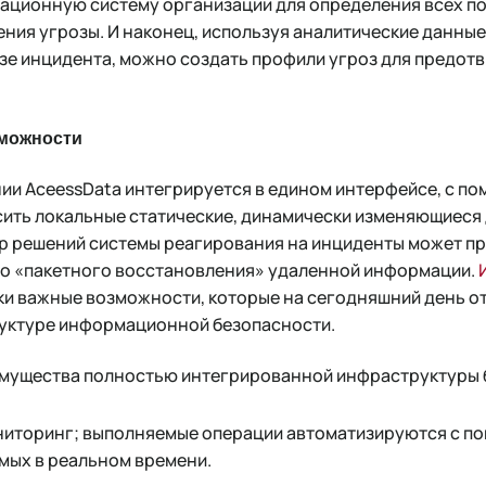
ционную систему организации для определения всех по
ения угрозы. И наконец, используя аналитические данны
изе инцидента, можно создать профили угроз для предот
зможности
нии AceessData интегрируется в едином интерфейсе, с 
сить локальные статические, динамически изменяющиеся 
бор решений системы реагирования на инциденты может 
о «пакетного восстановления» удаленной информации.
ки важные возможности, которые на сегодняшний день о
уктуре информационной безопасности.
мущества полностью интегрированной инфраструктуры 
ниторинг; выполняемые операции автоматизируются с 
мых в реальном времени.