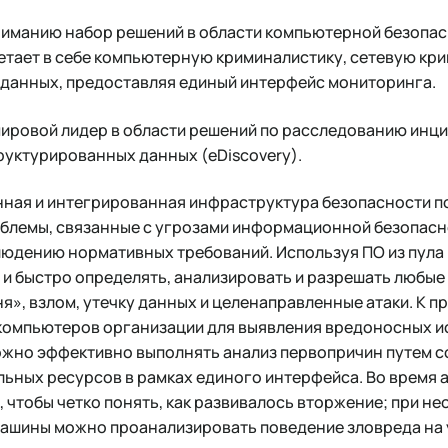
иманию набор решений в области компьютерной безопас
етает в себе компьютерную криминалистику, сетевую кр
данных, предоставляя единый интерфейс мониторинга.
мировой лидер в области решений по расследованию инц
труктурированных данных (eDiscovery).
ная и интегрированная инфраструктура безопасности по
блемы, связанные с угрозами информационной безопасно
людению нормативных требований. Используя ПО из пула 
и быстро определять, анализировать и разрешать любые
я», взлом, утечку данных и целенаправленные атаки. К п
компьютеров организации для выявления вредоносных и
ожно эффективно выполнять анализ первопричин путем с
льных ресурсов в рамках единого интерфейса. Во время
 чтобы четко понять, как развивалось вторжение; при 
ашины можно проанализировать поведение зловреда на 