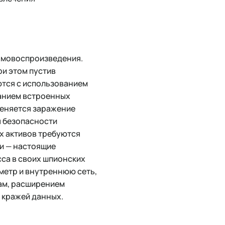
самовоспроизведения.
ри этом пустив
ются с использованием
ванием встроенных
меняется заражение
ы безопасности
х активов требуются
и — настоящие
са в своих шпионских
иметр и внутреннюю сеть,
ам, расширением
 кражей данных.