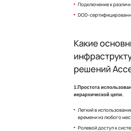
Подключение к различ
DOD-сертифицированное
Какие основ
инфраструкту
решений Acc
1.
Простота использован
иерархической цепи.
Легкий в использовани
времени из любого мес
Ролевой доступ к систе