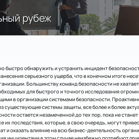
ьный рубеж
о быстро обнаружить и устранить инцидент безопасност
анесения серьезного ущерба, что в конечном итоге несе
ганизации. Большинству команд безопасности не хватает
еобходимых для быстрого и точного исследования огром
ими в организации системами безопасности. Проактив
з существующие системы защиты, все более и более актуа
ности остается незамеченной до тех пор, пока не станет
е их последствия, которые, в свою очередь, могут приве
ат и оказать влияние на всю бизнес-деятельность органи
ния инцидентами в этом случае неизбежно потребуют пр