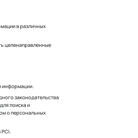
рмации в различных
ть целенаправленные
и информации.
адного законодательства
для поиска и
вом о персональных
 PCI.