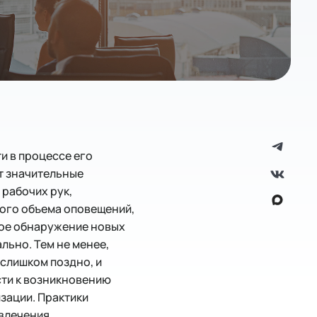
и в процессе его
т значительные
 рабочих рук,
ного объема оповещений,
ное обнаружение новых
льно. Тем не менее,
 слишком поздно, и
сти к возникновению
зации. Практики
ивлечения