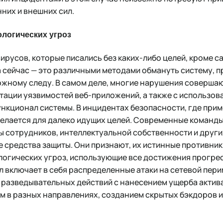
них и внешних сил.
логических угроз
вирусов, которые писались без каких-либо целей, кроме 
сейчас — это различными методами обмануть систему, п
ложному следу. В самом деле, многие нарушения соверша
тации уязвимостей веб-приложений, а также с использо
ункционал системы. В инцидентах безопасности, где при
делается для далеко идущих целей. Современные команд
ы сотрудников, интеллектуальной собственности и други
 средства защиты. Они признают, их истинные противник
огических угроз, использующие все достижения прогрес
л включает в себя распределенные атаки на сетевой пер
разведывательных действий с нанесением ущерба актив
м в разных направлениях, созданием скрытых бэкдоров и