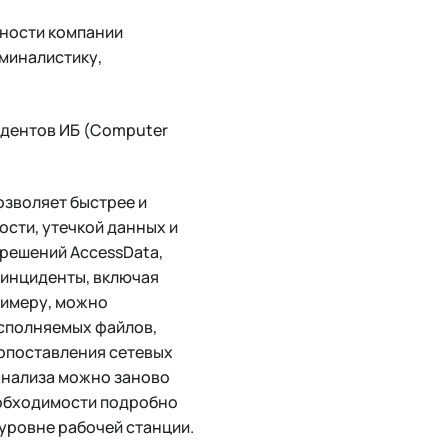
ности компании
иминалистику,
идентов ИБ (Computer
зволяет быстрее и
сти, утечкой данных и
решений AccessData,
 инциденты, включая
римеру, можно
сполняемых файлов,
опоставления сетевых
 анализа можно заново
необходимости подробно
уровне рабочей станции.