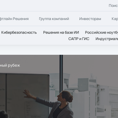
Поис
фтлайн Решения
Группа компаний
Инвесторам
Ка
Кибербезопасность
Решения на базе ИИ
Российские ноутб
САПР и ГИС
Индустриал
ный рубеж