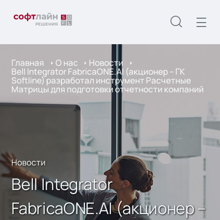
Главная
О нас
Новости
Bell Integrator FabricaONE.AI (акционер – ГК
Softline) разработал инструмент Расчетные
Матрицы для подготовки отчетности компаний
Новости
Bell Integrator
FabricaONE.AI (акционер –