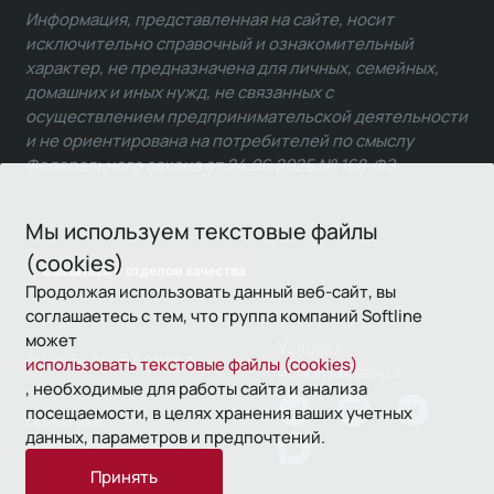
Информация, представленная на сайте, носит
исключительно справочный и ознакомительный
характер, не предназначена для личных, семейных,
домашних и иных нужд, не связанных с
осуществлением предпринимательской деятельности
и не ориентирована на потребителей по смыслу
Федерального закона от 24.06.2025 № 168-ФЗ.
Мы используем текстовые файлы
(cookies)
Связаться с отделом качества
Продолжая использовать данный веб-сайт, вы
соглашаетесь с тем, что группа компаний Softline
может
Условия
© 1993—2026 Softline
использовать текстовые файлы (cookies)
использования
, необходимые для работы сайта и анализа
посещаемости, в целях хранения ваших учетных
Политика
данных, параметров и предпочтений.
конфиденциальности
Принять
16+