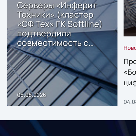
Серверы «Инферит
Техники» (кластер
«СФ Тех» ГК Softline)
подтвердили
совместимость с
Нов
решением Sharx
Storage 2.x для
Про
хранения данных
«Бо
ци
пр
05.08.2026
04.0
без
ном
«1С