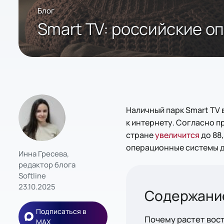
Блог
Smart TV: российские о
Наличный парк Smart TV 
к интернету. Согласно пр
стране
увеличится
до 88,
операционные системы д
Инна Гресева,
редактор блога
Softline
23.10.2025
Подписаться в
Почему растет вос
MAX