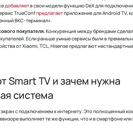
же
добавляет
в свои модели функцию DeX для подключени
сервис TrueConf
предлагает
приложение для Android TV, 
енный ВКС-терминал».
Конкуренция между брендами сделал
сового покупателя.
окупателей. Если раньше умные сервисы были в премиальн
йства от Xiaomi, TCL, Hisense предлагают нестандартны
т Smart TV и зачем нужна
ая система
о экран с подключением к интернету. Это полноценный к
евизоре выполняет те же функции, что и в смартфоне или 