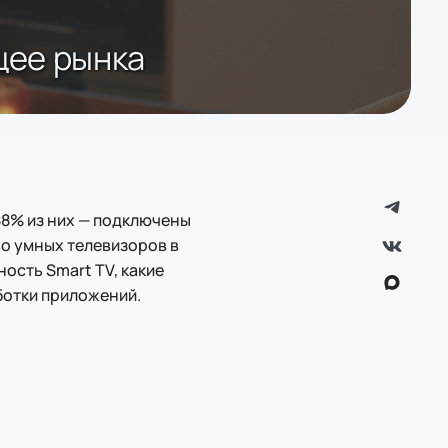
щее рынка
 88% из них — подключены
тво умных телевизоров в
ность Smart TV, какие
ботки приложений.