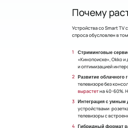
Почему раст
Устройства со Smart TV 
спроса обусловлен в том
Стриминговые серви
«Кинопоиске», Okko и
и оптимизацией интер
Развитие облачного 
телевизоре без консол
вырастет
на 40-60%. Н
Интеграция с умным 
устройствами: розетк
телевизоры с встроен
Гибридный формат р