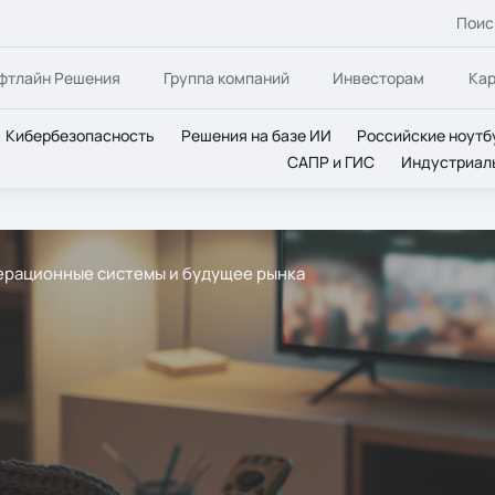
Поис
фтлайн Решения
Группа компаний
Инвесторам
Ка
Кибербезопасность
Решения на базе ИИ
Российские ноутб
САПР и ГИС
Индустриал
перационные системы и будущее рынка