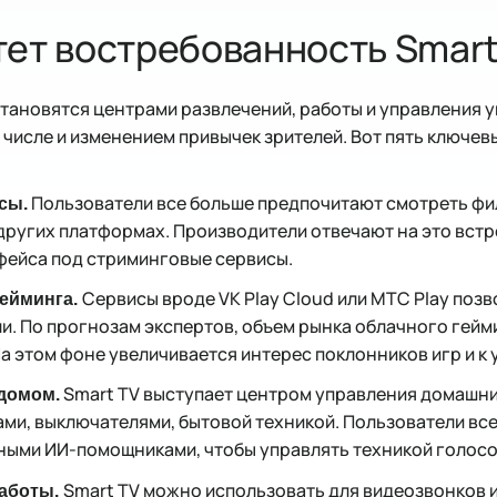
ет востребованность Smart
становятся центрами развлечений, работы и управления 
 числе и изменением привычек зрителей. Вот пять ключев
Пользователи все больше предпочитают смотреть фи
сы.
 других платформах. Производители отвечают на это вс
фейса под стриминговые сервисы.
Сервисы вроде VK Play Cloud или МТС Play позв
гейминга.
и. По прогнозам экспертов, объем рынка облачного гейм
а этом фоне увеличивается интерес поклонников игр и к
Smart TV выступает центром управления домашн
домом.
ами, выключателями, бытовой техникой. Пользователи вс
ными ИИ-помощниками, чтобы управлять техникой голосо
Smart TV можно использовать для видеозвонков и
аботы.