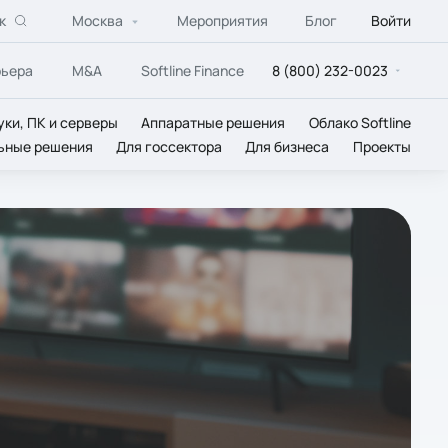
к
Москва
Мероприятия
Блог
Войти
рьера
M&A
Softline Finance
8 (800) 232-0023
уки, ПК и серверы
Аппаратные решения
Облако Softline
ьные решения
Для госсектора
Для бизнеса
Проекты