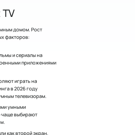
 TV
умным домом. Рост
ых факторов:
льмы и сериалы на
троенными приложениями
оляют играть на
инга в 2026 году
 умным телевизорам.
ими умными
е чаще выбирают
м.
ли как второй экран.