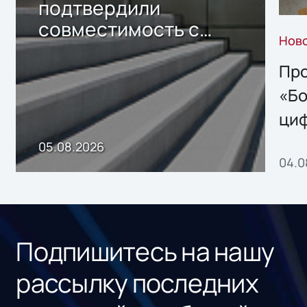
подтвердили
совместимость с
Нов
решением Sharx
Storage 2.x для
Про
хранения данных
«Бо
ци
пр
05.08.2026
04.0
без
ном
«1С
Подпишитесь на нашу
рассылку последних