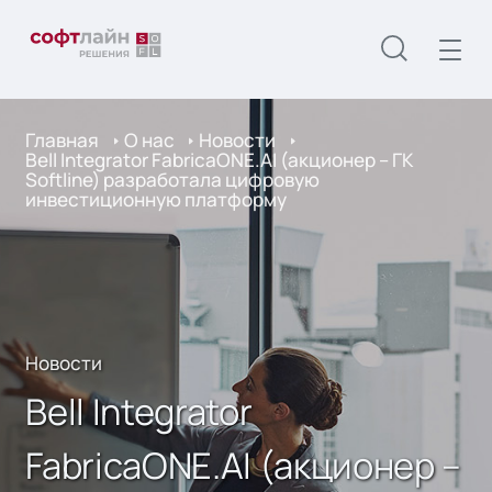
Главная
О нас
Новости
Bell Integrator FabricaONE.AI (акционер – ГК
Softline) разработала цифровую
инвестиционную платформу
Новости
Bell Integrator
FabricaONE.AI (акционер –