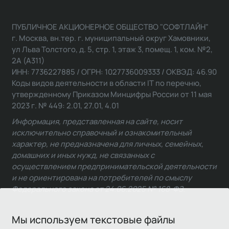
ПУБЛИЧНОЕ АКЦИОНЕРНОЕ ОБЩЕСТВО "СОФТЛАЙН"
г. Москва, вн.тер. г. муниципальный округ Хамовники,
ул Льва Толстого, д. 5, стр. 1, этаж 3, помещ. 1, ком. №2,
2А (А311)
ИНН: 7736227885 / ОГРН: 1027736009333 / ОКВЭД: 46.90
Коды видов деятельности в области IT по перечню,
утвержденному Приказом Минцифры России от 11 мая
2023 г. № 449: 2.01, 27.01, 4.01
Информация, представленная на сайте, носит
исключительно справочный и ознакомительный
характер, не предназначена для личных, семейных,
домашних и иных нужд, не связанных с
осуществлением предпринимательской деятельности
и не ориентирована на потребителей по смыслу
Федерального закона от 24.06.2025 № 168-ФЗ.
Мы используем текстовые файлы