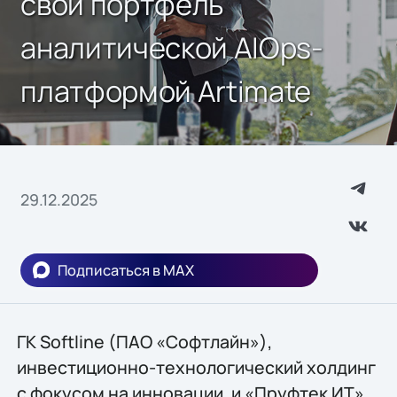
свой портфель
аналитической AIOps-
платформой Artimate
29.12.2025
Подписаться в MAX
ГК Softline (ПАО «Софтлайн»),
инвестиционно-технологический холдинг
с фокусом на инновации, и «Пруфтек ИТ»,