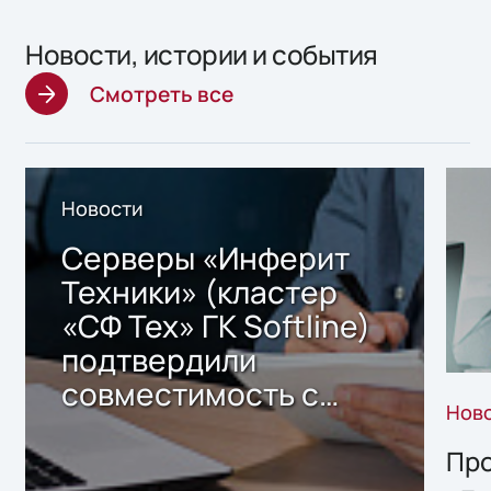
Новости, истории и события
Смотреть все
Новости
Серверы «Инферит
Техники» (кластер
«СФ Тех» ГК Softline)
подтвердили
совместимость с
Нов
решением Sharx
Storage 2.x для
Про