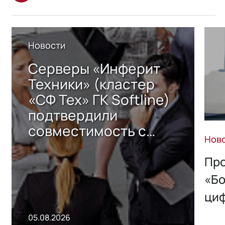
Новости
Серверы «Инферит
Техники» (кластер
«СФ Тех» ГК Softline)
подтвердили
совместимость с
Нов
решением Sharx
Storage 2.x для
Про
хранения данных
«Бо
ци
пр
05.08.2026