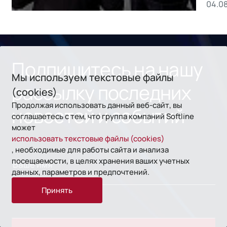
04.0
без
ном
«1С
Подпишитесь на нашу
Мы используем текстовые файлы
рассылку последних
(cookies)
Продолжая использовать данный веб-сайт, вы
новостей и событий
соглашаетесь с тем, что группа компаний Softline
может
использовать текстовые файлы (cookies)
, необходимые для работы сайта и анализа
посещаемости, в целях хранения ваших учетных
данных, параметров и предпочтений.
Принять