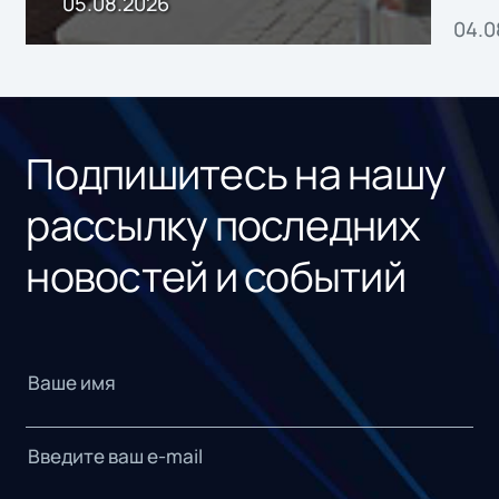
05.08.2026
04.0
без
ном
«1С
Подпишитесь на нашу
рассылку последних
новостей и событий