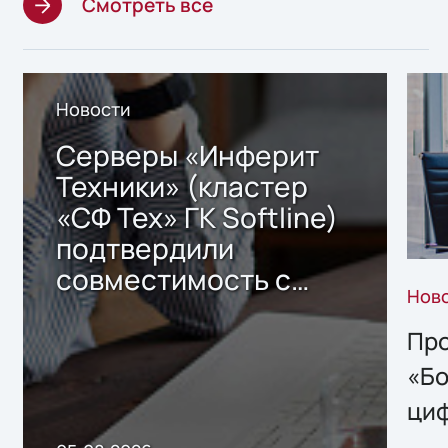
Смотреть все
Новости
Серверы «Инферит
Техники» (кластер
«СФ Тех» ГК Softline)
подтвердили
совместимость с
Нов
решением Sharx
Storage 2.x для
Про
хранения данных
«Бо
ци
пр