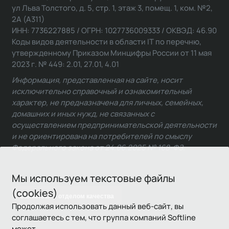
ул Льва Толстого, д. 5, стр. 1, этаж 3, помещ. 1, ком. №2,
2А (А311)
ИНН: 7736227885 / ОГРН: 1027736009333 / ОКВЭД: 46.90
Коды видов деятельности в области IT по перечню,
утвержденному Приказом Минцифры России от 11 мая
2023 г. № 449: 2.01, 27.01, 4.01
Информация, представленная на сайте, носит
исключительно справочный и ознакомительный
характер, не предназначена для личных, семейных,
домашних и иных нужд, не связанных с
осуществлением предпринимательской деятельности
и не ориентирована на потребителей по смыслу
Федерального закона от 24.06.2025 № 168-ФЗ.
Мы используем текстовые файлы
(cookies)
Связаться с отделом качества
Продолжая использовать данный веб-сайт, вы
соглашаетесь с тем, что группа компаний Softline
может