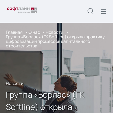
Главная
О нас
Новости
Группа «Борлас» (ГК Softline) открыла практику
цифровизации процессов капитального
строительства
Новости
Группа «Борлас» (ГК
Softline) открыла