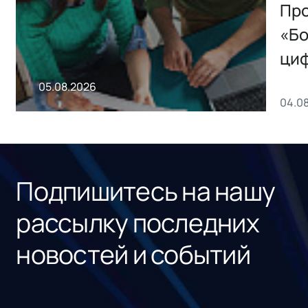
Storage 2.x для
Про
хранения данных
«Бо
ци
пр
05.08.2026
04.0
без
ном
«1С
Подпишитесь на нашу
рассылку последних
новостей и событий