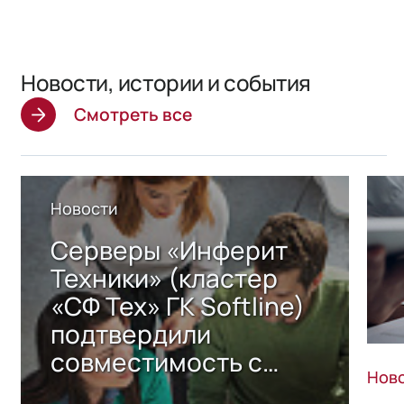
Новости, истории и события
Смотреть все
Новости
Серверы «Инферит
Техники» (кластер
«СФ Тех» ГК Softline)
подтвердили
совместимость с
Нов
решением Sharx