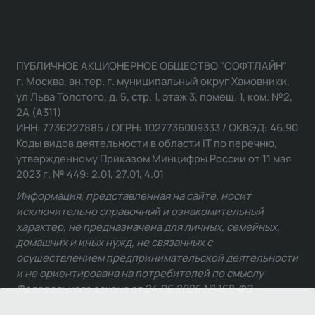
ПУБЛИЧНОЕ АКЦИОНЕРНОЕ ОБЩЕСТВО "СОФТЛАЙН"
г. Москва, вн.тер. г. муниципальный округ Хамовники,
ул Льва Толстого, д. 5, стр. 1, этаж 3, помещ. 1, ком. №2,
2А (А311)
ИНН: 7736227885 / ОГРН: 1027736009333 / ОКВЭД: 46.90
Коды видов деятельности в области IT по перечню,
утвержденному Приказом Минцифры России от 11 мая
2023 г. № 449: 2.01, 27.01, 4.01
Информация, представленная на сайте, носит
исключительно справочный и ознакомительный
характер, не предназначена для личных, семейных,
домашних и иных нужд, не связанных с
осуществлением предпринимательской деятельности
и не ориентирована на потребителей по смыслу
Федерального закона от 24.06.2025 № 168-ФЗ.