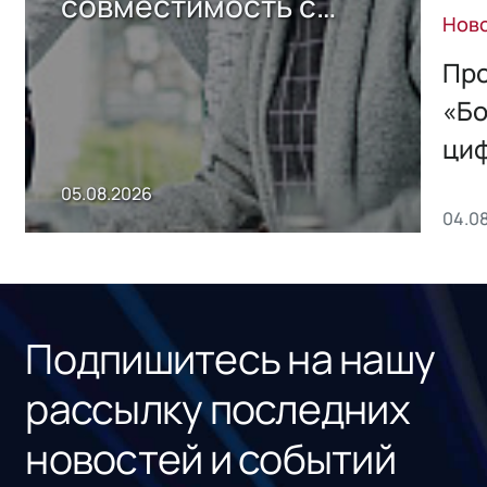
совместимость с
Нов
решением Sharx
Storage 2.x для
Про
хранения данных
«Бо
ци
пр
05.08.2026
04.0
без
ном
«1С
Подпишитесь на нашу
рассылку последних
новостей и событий