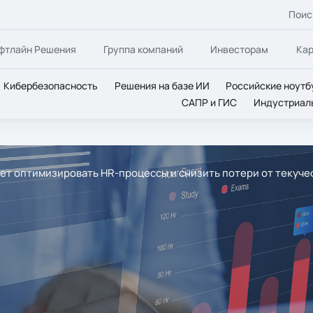
Поис
фтлайн Решения
Группа компаний
Инвесторам
Ка
Кибербезопасность
Решения на базе ИИ
Российские ноутб
САПР и ГИС
Индустриал
ет оптимизировать HR-процессы и снизить потери от текуче