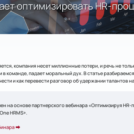
ает оптимизировать HR-проц
ется, компания несет миллионные потери, и речь не тольк
и в команде, падает моральный дух. В статье разбираемся
чести и как перевести разговор об удержании талантов на
ен на основе партнерского вебинара «Оптимизируя HR-п
One HRMS»‎.
бинара ⮕