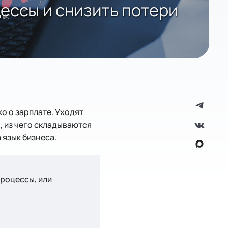
ессы и снизить потери
о о зарплате. Уходят
, из чего складываются
 язык бизнеса.
роцессы, или