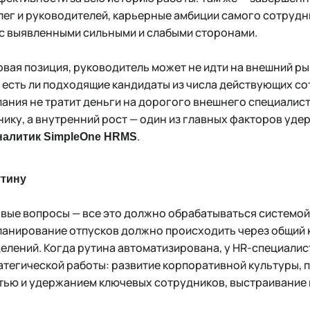
лег и руководителей, карьерные амбиции самого сотрудн
с выявленными сильными и слабыми сторонами.
вая позиция, руководитель может не идти на внешний ры
, есть ли подходящие кандидаты из числа действующих со
пания не тратит деньги на дорогого внешнего специалист
ику, а внутренний рост — один из главных факторов уде
.‎
налитик SimpleOne HRMS
утину
повые вопросы — все это должно обрабатываться системой
анирование отпусков должно происходить через общий к
делений. Когда рутина автоматизирована, у HR-специал
ратегической работы: развитие корпоративной культуры,
тью и удержанием ключевых сотрудников, выстраивание