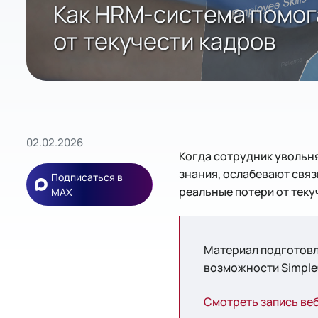
Как HRM-система помог
от текучести кадров
02.02.2026
Когда сотрудник увольня
знания, ослабевают связ
Подписаться в
реальные потери от теку
MAX
Материал подготовл
возможности Simple
Смотреть запись ве