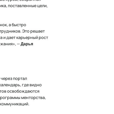
ика, поставленные цели,
нок, а быстро
трудников. Это решает
а и дает карьерный рост
ржания», —
Дарья
 через портал
алендарь, где видно
истов освобождаются
 программы менторства,
 коммуникаций.