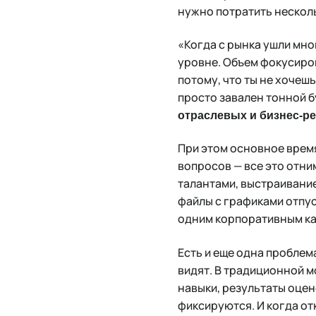
нужно потратить нескол
«Когда с рынка ушли мн
уровне. Объем фокусиров
потому, что ты не хочеш
просто завален тонной б
отраслевых и бизнес-реш
При этом основное время
вопросов — все это отни
талантами, выстраивание
файлы с графиками отпу
одним корпоративным к
Есть и еще одна проблем
видят. В традиционной м
навыки, результаты оцен
фиксируются. И когда от