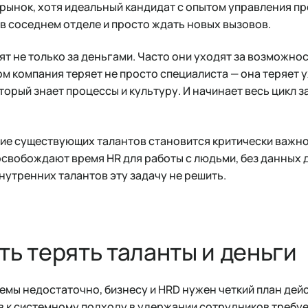
 рынок, хотя идеальный кандидат с опытом управления п
в соседнем отделе и просто ждать новых вызовов.
т не только за деньгами. Часто они уходят за возможнос
ом компания теряет не просто специалиста — она теряет 
орый знает процессы и культуру. И начинает весь цикл за
ие существующих талантов становится критически важной
свобождают время HR для работы с людьми, без данных 
нутренних талантов эту задачу не решить.
ть терять таланты и деньги
мы недостаточно, бизнесу и HRD нужен четкий план дейс
 к системному подходу в удержании сотрудников требу