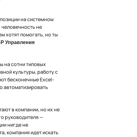
 позиции на системном
» человечность не
м хотят помогать, но ты
BP Управления
ы на сотни типовых
вной культуры, работу с
ют бесконечные Excel-
но автоматизировать
ают в компании, но их не
го руководителя —
ии нигде не
а, компания идет искать