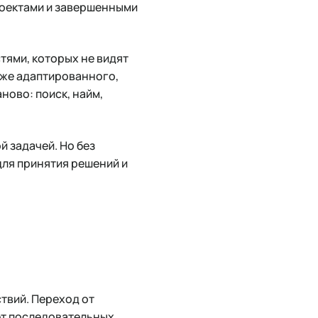
роектами и завершенными
тями, которых не видят
уже адаптированного,
ново: поиск, найм,
 задачей. Но без
для принятия решений и
твий. Переход от
ет последовательных