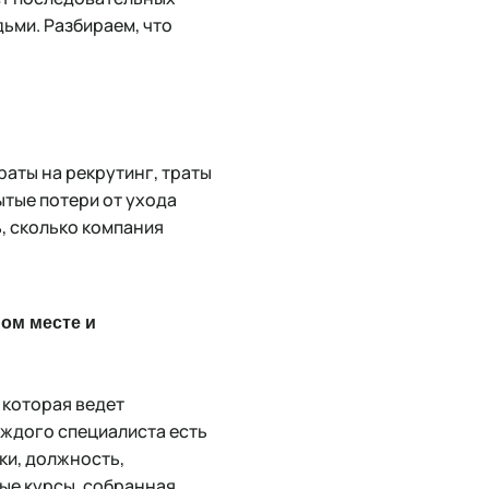
ьми. Разбираем, что
раты на рекрутинг, траты
ытые потери от ухода
ь, сколько компания
ном месте и
 которая ведет
аждого специалиста есть
ки, должность,
ые курсы, собранная