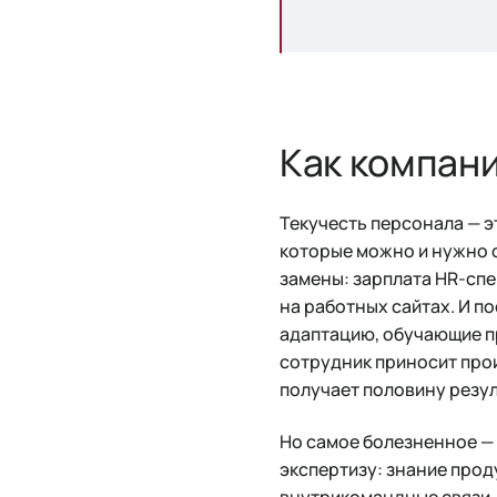
Как компани
Текучесть персонала — э
которые можно и нужно с
замены: зарплата HR-спе
на работных сайтах. И п
адаптацию, обучающие п
сотрудник приносит прои
получает половину резул
Но самое болезненное —
экспертизу: знание прод
внутрикомандные связи, 