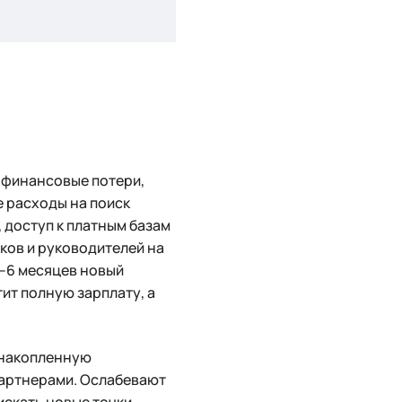
е финансовые потери,
е расходы на поиск
, доступ к платным базам
иков и руководителей на
3–6 месяцев новый
ит полную зарплату, а
 накопленную
 партнерами. Ослабевают
искать новые точки