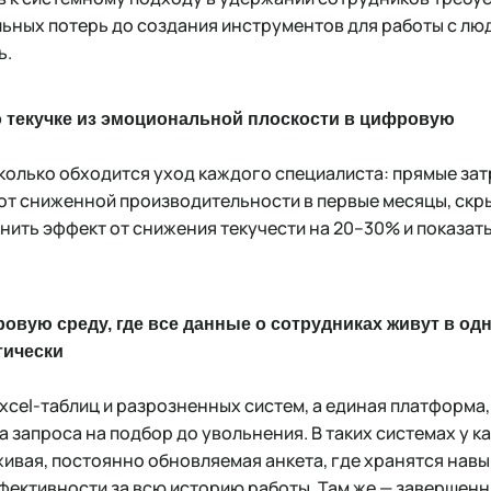
льных потерь до создания инструментов для работы с люд
ь.
о текучке из эмоциональной плоскости в цифровую
колько обходится уход каждого специалиста: прямые зат
 от сниженной производительности в первые месяцы, скр
нить эффект от снижения текучести на 20–30% и показат
вую среду, где все данные о сотрудниках живут в од
тически
xcel-таблиц и разрозненных систем, а единая платформа,
 запроса на подбор до увольнения. В таких системах у к
ивая, постоянно обновляемая анкета, где хранятся навы
фективности за всю историю работы. Там же — завершенн