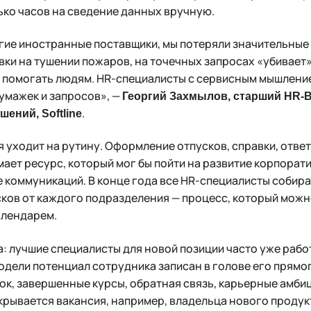
ько часов на сведение данных вручную.
огие иностранные поставщики, мы потеряли значительные
ки на тушении пожаров, на точечных запросах «убивает
ь помогать людям. HR-специалисты с сервисным мышление
умажек и запросов», —
Георгий Захмылов, старший HR-
.
ений, Softline
 уходит на рутину. Оформление отпусков, справки, ответ
мает ресурс, который мог бы пойти на развитие корпорати
 коммуникаций. В конце года все HR-специалисты собира
сков от каждого подразделения — процесс, который мож
алендарем.
а: лучшие специалисты для новой позиции часто уже работ
одели потенциал сотрудника записан в голове его прямо
ок, завершенные курсы, обратная связь, карьерные амбиц
крывается вакансия, например, владельца нового продукт