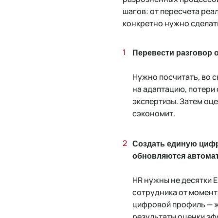
шагов: от пересчета реа
конкретно нужно сделат
Перевести разговор 
Нужно посчитать, во с
на адаптацию, потери
экспертизы. Затем оце
сэкономит.
Создать единую цифро
обновляются автома
HR нужны не десятки E
сотрудника от момента
цифровой профиль — ж
результаты оценки эф