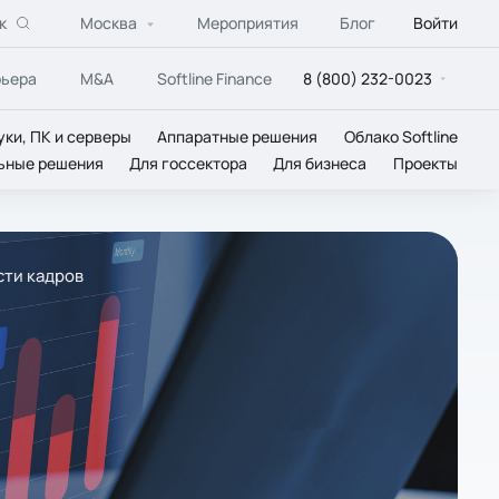
к
Москва
Мероприятия
Блог
Войти
рьера
M&A
Softline Finance
8 (800) 232-0023
уки, ПК и серверы
Аппаратные решения
Облако Softline
ьные решения
Для госсектора
Для бизнеса
Проекты
сти кадров