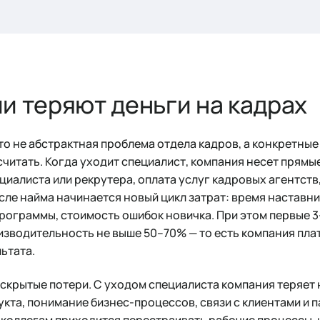
и теряют деньги на кадрах
то не абстрактная проблема отдела кадров, а конкретны
читать. Когда уходит специалист, компания несет прямы
циалиста или рекрутера, оплата услуг кадровых агентств
осле найма начинается новый цикл затрат: время наставн
рограммы, стоимость ошибок новичка. При этом первые 
зводительность не выше 50–70% — то есть компания плат
ьтата.
 скрытые потери. С уходом специалиста компания теряет
укта, понимание бизнес-процессов, связи с клиентами и
коллегам приходится перестраивать рабочие процессы, 