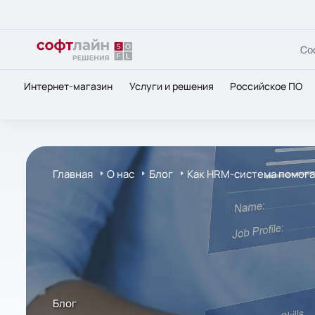
Со
Интернет-магазин
Услуги и решения
Российское ПО
Главная
О нас
Блог
Как HRM-система помога
Блог