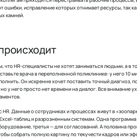
ют ошибки, исправление которых отнимает ресурсы, так ка
ых камней.
 происходит
, что HR-специалисты не хотят заниматься людьми, а в то
ставьте врача в переполненной поликлинике: у него 10 ми
полнить. Он искренне хочет поставить точный диагноз, п
 но у него просто нет времени на диалог. Все внимание у
аментов.
с HR. Данные о сотрудниках и процессах живут в «зоопа
Excel-таблиц и разрозненным системам. Одна программа 
оборудование, третья — для согласований. А половина п
тобы собрать полную картину по текучести кадров или э