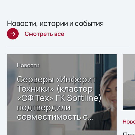
Новости, истории и события
Смотреть все
Новости
Серверы «Инферит
Техники» (кластер
«СФ Тех» ГК Softline)
подтвердили
совместимость с
Нов
решением Sharx
Storage 2.x для
Про