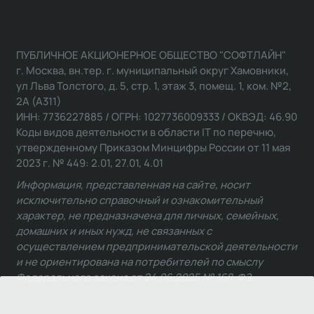
ПУБЛИЧНОЕ АКЦИОНЕРНОЕ ОБЩЕСТВО "СОФТЛАЙН"
г. Москва, вн.тер. г. муниципальный округ Хамовники,
ул Льва Толстого, д. 5, стр. 1, этаж 3, помещ. 1, ком. №2,
2А (А311)
ИНН: 7736227885 / ОГРН: 1027736009333 / ОКВЭД: 46.90
Коды видов деятельности в области IT по перечню,
утвержденному Приказом Минцифры России от 11 мая
2023 г. № 449: 2.01, 27.01, 4.01
Информация, представленная на сайте, носит
исключительно справочный и ознакомительный
характер, не предназначена для личных, семейных,
домашних и иных нужд, не связанных с
осуществлением предпринимательской деятельности
и не ориентирована на потребителей по смыслу
Федерального закона от 24.06.2025 № 168-ФЗ.