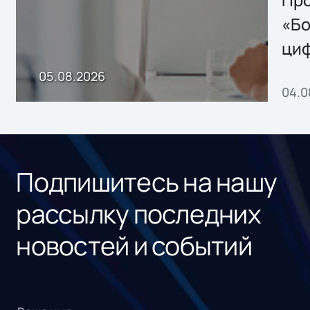
хранения данных
«Бо
ци
пр
05.08.2026
04.0
без
ном
«1С
Подпишитесь на нашу
рассылку последних
новостей и событий