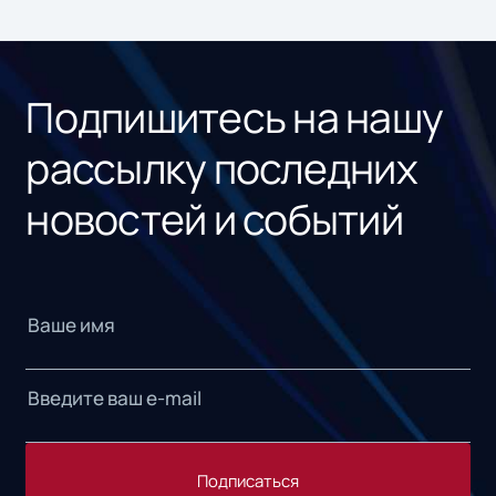
ном
«1С
Подпишитесь на нашу
рассылку последних
новостей и событий
Подписаться