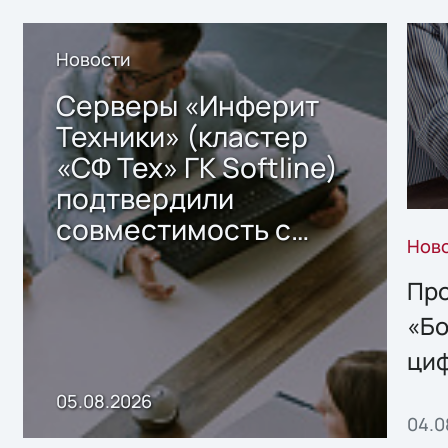
Новости
Серверы «Инферит
Техники» (кластер
«СФ Тех» ГК Softline)
подтвердили
совместимость с
Нов
решением Sharx
Storage 2.x для
Про
хранения данных
«Бо
ци
пр
05.08.2026
04.0
без