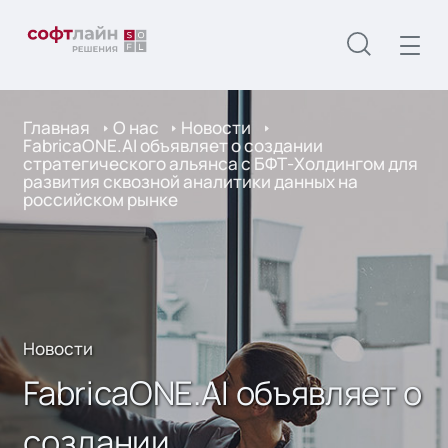
Главная
О нас
Новости
FabricaONE.AI объявляет о создании
стратегического альянса с БФТ-Холдингом для
развития сквозной аналитики данных на
российском рынке
Новости
FabricaONE.AI объявляет о
создании