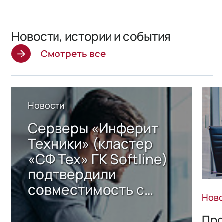
Новости, истории и события
Смотреть все
Новости
Серверы «Инферит
Техники» (кластер
«СФ Тех» ГК Softline)
подтвердили
совместимость с
Нов
решением Sharx
Storage 2.x для
Про