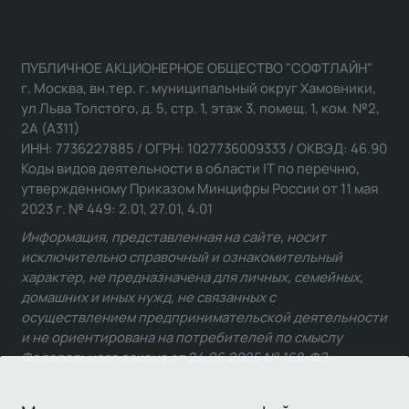
ПУБЛИЧНОЕ АКЦИОНЕРНОЕ ОБЩЕСТВО "СОФТЛАЙН"
г. Москва, вн.тер. г. муниципальный округ Хамовники,
ул Льва Толстого, д. 5, стр. 1, этаж 3, помещ. 1, ком. №2,
2А (А311)
ИНН: 7736227885 / ОГРН: 1027736009333 / ОКВЭД: 46.90
Коды видов деятельности в области IT по перечню,
утвержденному Приказом Минцифры России от 11 мая
2023 г. № 449: 2.01, 27.01, 4.01
Информация, представленная на сайте, носит
исключительно справочный и ознакомительный
характер, не предназначена для личных, семейных,
домашних и иных нужд, не связанных с
осуществлением предпринимательской деятельности
и не ориентирована на потребителей по смыслу
Федерального закона от 24.06.2025 № 168-ФЗ.