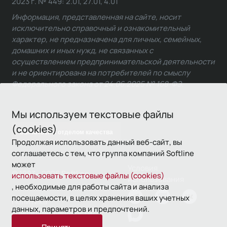
2023 г. № 449: 2.01, 27.01, 4.01
Информация, представленная на сайте, носит
исключительно справочный и ознакомительный
характер, не предназначена для личных, семейных,
домашних и иных нужд, не связанных с
осуществлением предпринимательской деятельности
и не ориентирована на потребителей по смыслу
Федерального закона от 24.06.2025 № 168-ФЗ.
Мы используем текстовые файлы
(cookies)
Связаться с отделом качества
Продолжая использовать данный веб-сайт, вы
соглашаетесь с тем, что группа компаний Softline
может
Условия
© 1993—2026 Softline
использовать текстовые файлы (cookies)
использования
, необходимые для работы сайта и анализа
посещаемости, в целях хранения ваших учетных
Политика
данных, параметров и предпочтений.
конфиденциальности