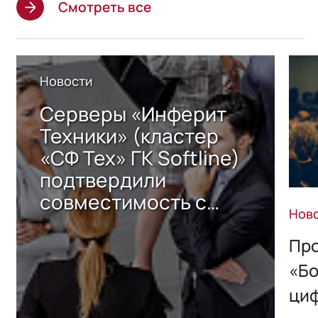
Смотреть все
Новости
Серверы «Инферит
Техники» (кластер
«СФ Тех» ГК Softline)
подтвердили
совместимость с
Нов
решением Sharx
Storage 2.x для
Про
хранения данных
«Бо
ци