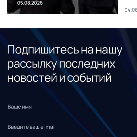
пр
05.08.2026
04.0
без
ном
«1С
Подпишитесь на нашу
рассылку последних
новостей и событий