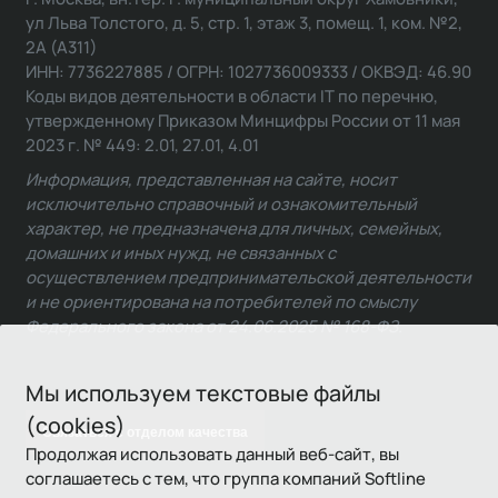
ул Льва Толстого, д. 5, стр. 1, этаж 3, помещ. 1, ком. №2,
2А (А311)
ИНН: 7736227885 / ОГРН: 1027736009333 / ОКВЭД: 46.90
Коды видов деятельности в области IT по перечню,
утвержденному Приказом Минцифры России от 11 мая
2023 г. № 449: 2.01, 27.01, 4.01
Информация, представленная на сайте, носит
исключительно справочный и ознакомительный
характер, не предназначена для личных, семейных,
домашних и иных нужд, не связанных с
осуществлением предпринимательской деятельности
и не ориентирована на потребителей по смыслу
Федерального закона от 24.06.2025 № 168-ФЗ.
Мы используем текстовые файлы
(cookies)
Связаться с отделом качества
Продолжая использовать данный веб-сайт, вы
соглашаетесь с тем, что группа компаний Softline