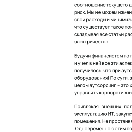
соотношение текущего д
риск. Мы не можем измени
свои расходы и минимизи
что существует такое по
складывая все статьи рас
электричество.
Будучи финансистом по 
и учел в ней все эти асп
получилось, что при аут
оборудования! По сути, 
целом аутсорсинг – это
управлять корпоративны
Привлекая внешних подр
эксплуатацию ИТ, закупк
помещения. Не простаив
Одновременно с этим по