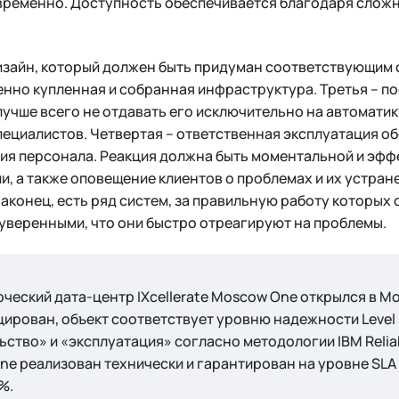
временно. Доступность обеспечивается благодаря слож
дизайн, который должен быть придуман соответствующим 
нно купленная и собранная инфраструктура. Третья – п
учше всего не отдавать его исключительно на автоматик
ециалистов. Четвертая – ответственная эксплуатация о
ция персонала. Реакция должна быть моментальной и эф
и, а также оповещение клиентов о проблемах и их устра
наконец, есть ряд систем, за правильную работу которых
уверенными, что они быстро отреагируют на проблемы.
еский дата-центр IXcellerate Moscow One открылся в Мо
ирован, объект соответствует уровню надежности Level 
ьство» и «эксплуатация» согласно методологии IBM Reliabi
One реализован технически и гарантирован на уровне SLA
%.