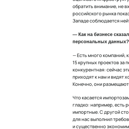
обратить внимание, не вх
российского рынка пока
Западе соблюдается ней
— Как на бизнесе сказ
персональных данных
— Есть много компаний, 
15 крупных проектов за п
конкурентная: сейчас эти
приходят к нам и видят 
Конечно, они размещаютс
Что касается импортозам
гладко: например, есть 
импортные. С другой ст
для нас выполнил требов
и существенно экономим