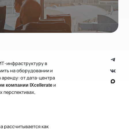
 ИТ-инфраструктуру в
мить на оборудовании и
в аренду: от дата-центра
и
 компании IXcellerate
 их перспективах,
а рассчитывается как