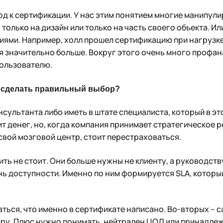
од к сертификации. У нас этим понятием многие манипул
только на дизайн или только на часть своего объекта. Ил
ми. Например, холл прошел сертификацию при нагрузке 1
 значительно больше. Вокруг этого очень много профана
пользователю.
ю сделать правильный выбор?
нсультанта либо иметь в штате специалиста, который в э
ит денег, но, когда компания принимает стратегическое р
 свой мозговой центр, стоит перестраховаться.
ть не стоит. Они больше нужны не клиенту, а руководств
ь доступности. Именно по ним формируется SLA, которы
аться, что именно в сертификате написано. Во-вторых – 
ру. Плюс нужно понимать, нейтрален ЦОД или принадлежи