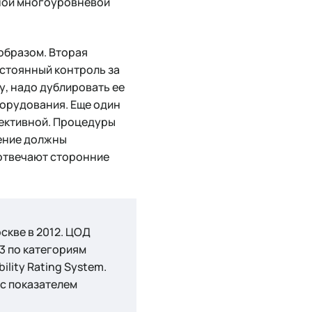
ной многоуровневой
образом. Вторая
остоянный контроль за
у, надо дублировать ее
борудования. Еще один
фективной. Процедуры
нение должны
 отвечают сторонние
скве в 2012. ЦОД
3 по категориям
lity Rating System.
 с показателем