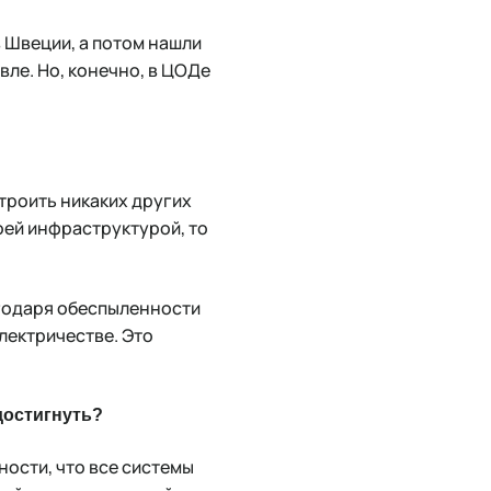
 Швеции, а потом нашли
ле. Но, конечно, в ЦОДе
 строить никаких других
воей инфраструктурой, то
агодаря обеспыленности
лектричестве. Это
 достигнуть?
ности, что все системы