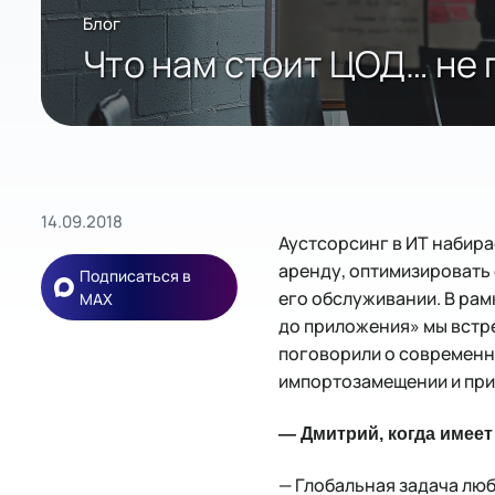
Блог
Что нам стоит ЦОД… не п
14.09.2018
Аустсорсинг в ИТ набира
аренду, оптимизировать 
Подписаться в
его обслуживании. В рамк
MAX
до приложения» мы встр
поговорили о современн
импортозамещении и при
— Дмитрий, когда имее
— Глобальная задача люб