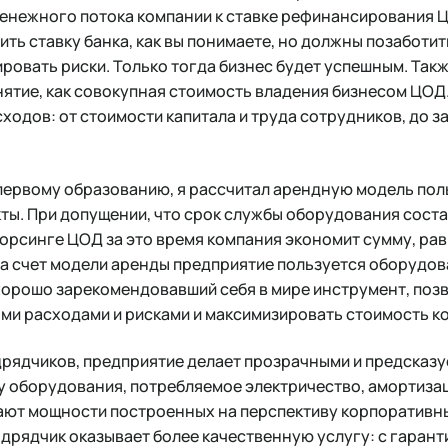
енежного потока компании к ставке рефинансирования Ц
ть ставку банка, как вы понимаете, но должны позаботит
ровать риски. Только тогда бизнес будет успешным. Такж
нятие, как совокупная стоимость владения бизнесом ЦОД
ходов: от стоимости капитала и труда сотрудников, до за
первому образованию, я рассчитал арендную модель по
екты. При допущении, что срок службы оборудования соста
сорсинге ЦОД за это время компания экономит сумму, ра
за счет модели аренды предприятие пользуется оборудов
 хорошо зарекомендовавший себя в мире инструмент, по
ми расходами и рисками и максимизировать стоимость к
ядчиков, предприятие делает прозрачными и предсказ
у оборудования, потребляемое электричество, амортиза
ают мощности построенных на перспективу корпоративн
дрядчик оказывает более качественную услугу: с гарант