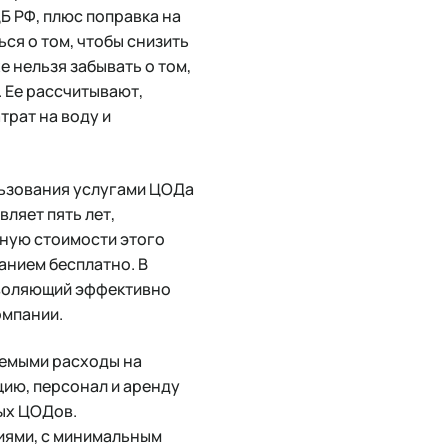
Б РФ, плюс поправка на
ься о том, чтобы снизить
е нельзя забывать о том,
. Ее рассчитывают,
трат на воду и
льзования услугами ЦОДа
вляет пять лет,
вную стоимости этого
анием бесплатно. В
зволяющий эффективно
омпании.
уемыми расходы на
цию, персонал и аренду
ых ЦОДов.
иями, с минимальным