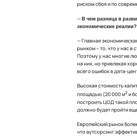
риском сбоя и по совре
—
В чем разница в разв
экономические реалии
— Главная экономическа
рынком – то, что у нас в
Поэтому у нас многие л
на них, но привлекая хо
всего ошибок в дата-цен
Высокая стоимость капит
2
площадью (20 000 м
и б
построить ЦОД такой пло
должно будет пройти еще
Европейский рынок боле
что аутсорсинг эффекти