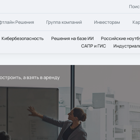
Поис
фтлайн Решения
Группа компаний
Инвесторам
Ка
Кибербезопасность
Решения на базе ИИ
Российские ноутб
САПР и ГИС
Индустриал
остроить, а взять в аренду