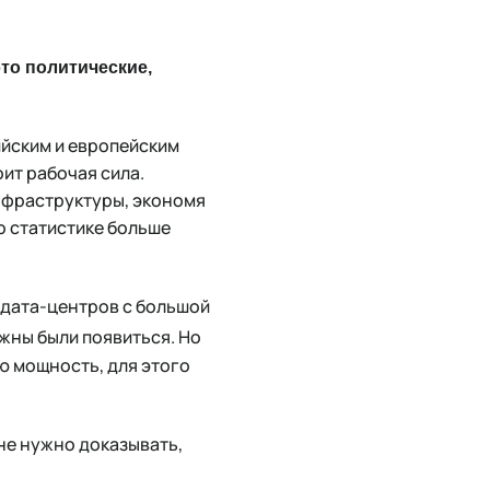
это политические,
ийским и европейским
оит рабочая сила.
нфраструктуры, экономя
о статистике больше
х дата-центров с большой
лжны были появиться. Но
сю мощность, для этого
не нужно доказывать,