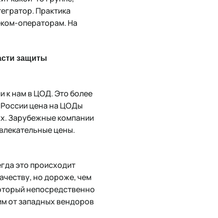
тегратор. Практика
еком-операторам. На
асти защиты
 к нам в ЦОД. Это более
в России цена на ЦОДы
нах. Зарубежные компании
ивлекательные цены.
егда это происходит
ачеству, но дороже, чем
который непосредственно
им от западных вендоров