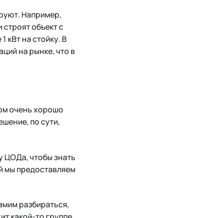
ируют. Например,
и строят объект с
 кВт на стойку. В
ций на рынке, что в
том очень хорошо
ешение, по сути,
у ЦОДа, чтобы знать
й мы предоставляем
самим разбираться,
т какой-то группе,