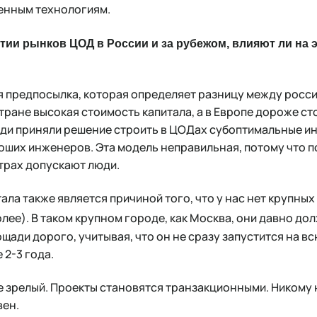
менным технологиям.
итии рынков ЦОД в России и за рубежом, влияют ли на 
?
я предпосылка, которая определяет разницу между росс
 стране высокая стоимость капитала, а в Европе дороже ст
юди приняли решение строить в ЦОДах субоптимальные и
роших инженеров. Эта модель неправильная, потому что п
трах допускают люди.
ала также является причиной того, что у нас нет крупны
олее). В таком крупном городе, как Москва, они давно до
щади дорого, учитывая, что он не сразу запустится на в
 2-3 года.
е зрелый. Проекты становятся транзакционными. Никому 
вен.