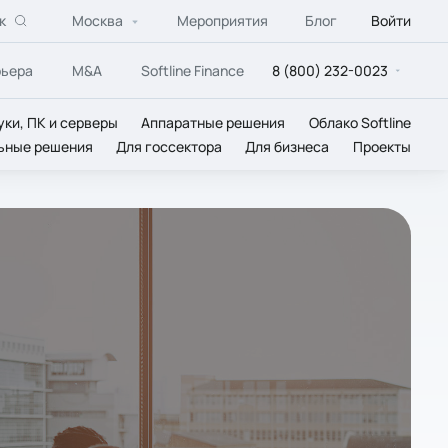
к
Москва
Мероприятия
Блог
Войти
рьера
M&A
Softline Finance
8 (800) 232-0023
уки, ПК и серверы
Аппаратные решения
Облако Softline
ьные решения
Для госсектора
Для бизнеса
Проекты