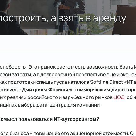
остроить, а взять в аренду
ет обороты. Этот рынок растет: есть возможность брать
свои затраты, а в долгосрочной перспективе еще и эконо
ах подготовки спецвыпуска каталога Softline Direct «ИТ 
етились с
Дмитрием Фокиным, коммерческим директором
ых реалиях российского и зарубежного рынков
ЦОД
, об
нципах выбора дата-центра для компании.
т смысл пользоваться ИТ-аутсорсингом?
ого бизнеса – повышение его акционерной стоимости. Он