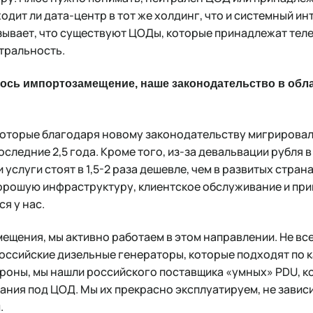
одит ли дата-центр в тот же холдинг, что и системный ин
зывает, что существуют ЦОДы, которые принадлежат тел
тральность.
алось импортозамещение, наше законодательство в обл
?
которые благодаря новому законодательству мигрировали
оследние 2,5 года. Кроме того, из-за девальвации рубля 
 услуги стоят в 1,5-2 раза дешевле, чем в развитых стра
хорошую инфраструктуру, клиентское обслуживание и пр
я у нас.
ещения, мы активно работаем в этом направлении. Не вс
российские дизельные генераторы, которые подходят по к
ороны, мы нашли российского поставщика «умных» PDU, 
ания под ЦОД. Мы их прекрасно эксплуатируем, не завис
.