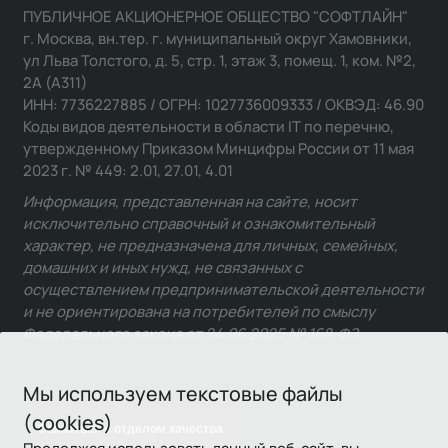
ПУБЛИЧНОЕ АКЦИОНЕРНОЕ ОБЩЕСТВО "СОФТЛАЙН"
г. Москва, вн.тер. г. муниципальный округ Хамовники,
ул Льва Толстого, д. 5, стр. 1, этаж 3, помещ. 1, ком. №2,
2А (А311)
ИНН: 7736227885 / ОГРН: 1027736009333 / ОКВЭД: 46.90
Коды видов деятельности в области IT по перечню,
утвержденному Приказом Минцифры России от 11 мая
2023 г. № 449: 2.01, 27.01, 4.01
Информация, представленная на сайте, носит
исключительно справочный и ознакомительный
характер, не предназначена для личных, семейных,
домашних и иных нужд, не связанных с
осуществлением предпринимательской деятельности
и не ориентирована на потребителей по смыслу
Федерального закона от 24.06.2025 № 168-ФЗ.
Мы используем текстовые файлы
(cookies)
Связаться с отделом качества
Продолжая использовать данный веб-сайт, вы