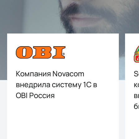
Компания Novacom
S
внедрила систему 1С в
к
OBI Россия
в
б