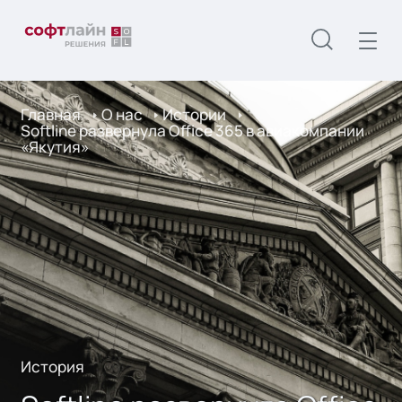
Главная
О нас
Истории
Softline развернула Office 365 в авиакомпании
«Якутия»
История