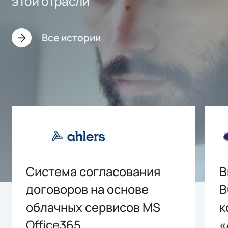
этой отрасли
Все истории
Система согласования
В
договоров на основе
B
облачных сервисов MS
к
Office365
«