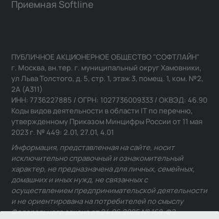
Приемная Softline
ПУБЛИЧНОЕ АКЦИОНЕРНОЕ ОБЩЕСТВО "СОФТЛАЙН"
г. Москва, вн.тер. г. муниципальный округ Хамовники,
ул Льва Толстого, д. 5, стр. 1, этаж 3, помещ. 1, ком. №2,
2А (А311)
ИНН: 7736227885 / ОГРН: 1027736009333 / ОКВЭД: 46.90
Коды видов деятельности в области IT по перечню,
утвержденному Приказом Минцифры России от 11 мая
2023 г. № 449: 2.01, 27.01, 4.01
Информация, представленная на сайте, носит
исключительно справочный и ознакомительный
характер, не предназначена для личных, семейных,
домашних и иных нужд, не связанных с
осуществлением предпринимательской деятельности
и не ориентирована на потребителей по смыслу
Федерального закона от 24.06.2025 № 168-ФЗ.